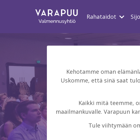
Rahataidot
Sij
Kehotamme oman elämänlaat
Uskomme, että sinä saat tulo
Kaikki mitä teemme, on 
maailmankuvalle. Varapuun kans
Tule viihtymään om