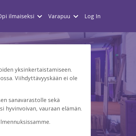
Opi ilmaiseksi
Varapuu
Log In
iden yksinkertaistamiseen.
ssa. Viihdyttävyyskään ei ole
isen sanavarastolle sekä
si hyvinvoivan, vauraan elämän.
 valmennuksissamme.