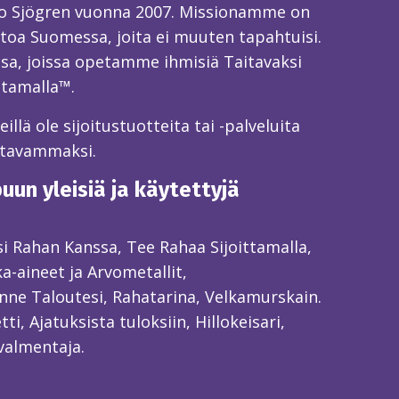
o Sjögren vuonna 2007. Missionamme on
toa Suomessa, joita ei muuten tapahtuisi.
sa, joissa opetamme ihmisiä Taitavaksi
ttamalla™.
llä ole sijoitustuotteita tai -palveluita
itavammaksi.
un yleisiä ja käytettyjä
ksi Rahan Kanssa, Tee Rahaa Sijoittamalla,
ka-aineet ja Arvometallit,
ne Taloutesi, Rahatarina, Velkamurskain.
ti, Ajatuksista tuloksiin, Hillokeisari,
valmentaja.