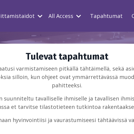
oittamistaidot
All Access
Tapahtumat
Tulevat tapahtumat
usi varmistamiseen pitkällä tähtäimellä, sekä asio
ksia silloin, kun ohjeet ovat ymmärrettävässä muodo
pahitteeksi.
suunniteltu tavalliselle ihmiselle ja tavallisen ihm
sa et tarvitse tilastotieteen tutkintoa rakentaakse
aan hyvinvointiisi ja vaurastumiseesi tähtäävissä