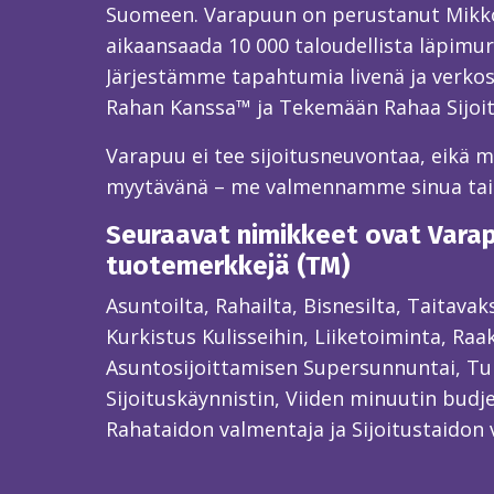
Suomeen. Varapuun on perustanut Mikk
aikaansaada 10 000 taloudellista läpimur
Järjestämme tapahtumia livenä ja verkos
Rahan Kanssa™ ja Tekemään Rahaa Sijoi
Varapuu ei tee sijoitusneuvontaa, eikä mei
myytävänä – me valmennamme sinua ta
Seuraavat nimikkeet ovat Varapu
tuotemerkkejä (TM)
Asuntoilta, Rahailta, Bisnesilta, Taitava
Kurkistus Kulisseihin, Liiketoiminta, Raa
Asuntosijoittamisen Supersunnuntai, Tun
Sijoituskäynnistin, Viiden minuutin budjet
Rahataidon valmentaja ja Sijoitustaidon 