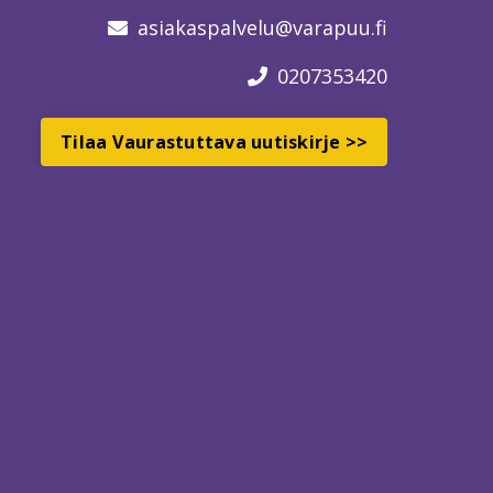
asiakaspalvelu
@varapuu.fi
0207353420
Tilaa Vaurastuttava uutiskirje >>