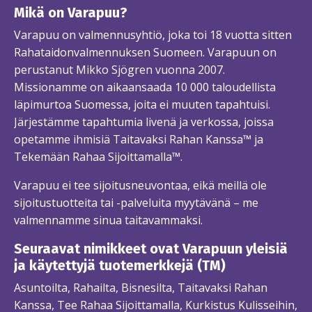
Mikä on Varapuu?
Varapuu on valmennusyhtiö, joka toi 18 vuotta sitten
Rahataidonvalmennuksen Suomeen. Varapuun on
perustanut Mikko Sjögren vuonna 2007.
Missionamme on aikaansaada 10 000 taloudellista
läpimurtoa Suomessa, joita ei muuten tapahtuisi.
Järjestämme tapahtumia livenä ja verkossa, joissa
opetamme ihmisiä Taitavaksi Rahan Kanssa™ ja
Tekemään Rahaa Sijoittamalla™.
Varapuu ei tee sijoitusneuvontaa, eikä meillä ole
sijoitustuotteita tai -palveluita myytävänä – me
valmennamme sinua taitavammaksi.
Seuraavat nimikkeet ovat Varapuun yleisiä
ja käytettyjä tuotemerkkejä (TM)
Asuntoilta, Rahailta, Bisnesilta, Taitavaksi Rahan
Kanssa, Tee Rahaa Sijoittamalla, Kurkistus Kulisseihin,