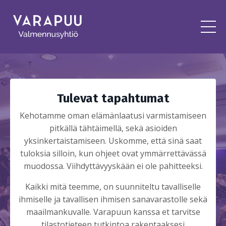
Tulevat tapahtumat
Kehotamme oman elämänlaatusi varmistamiseen
pitkällä tähtäimellä, sekä asioiden
yksinkertaistamiseen. Uskomme, että sinä saat
tuloksia silloin, kun ohjeet ovat ymmärrettävässä
muodossa. Viihdyttävyyskään ei ole pahitteeksi.
Kaikki mitä teemme, on suunniteltu tavalliselle
ihmiselle ja tavallisen ihmisen sanavarastolle sekä
maailmankuvalle. Varapuun kanssa et tarvitse
tilastotieteen tutkintoa rakentaaksesi