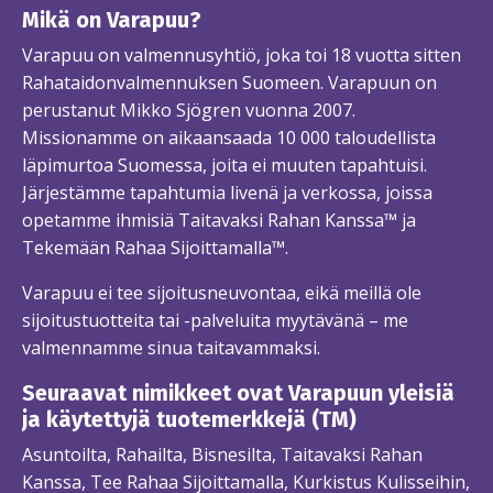
Mikä on Varapuu?
Varapuu on valmennusyhtiö, joka toi 18 vuotta sitten
Rahataidonvalmennuksen Suomeen. Varapuun on
perustanut Mikko Sjögren vuonna 2007.
Missionamme on aikaansaada 10 000 taloudellista
läpimurtoa Suomessa, joita ei muuten tapahtuisi.
Järjestämme tapahtumia livenä ja verkossa, joissa
opetamme ihmisiä Taitavaksi Rahan Kanssa™ ja
Tekemään Rahaa Sijoittamalla™.
Varapuu ei tee sijoitusneuvontaa, eikä meillä ole
sijoitustuotteita tai -palveluita myytävänä – me
valmennamme sinua taitavammaksi.
Seuraavat nimikkeet ovat Varapuun yleisiä
ja käytettyjä tuotemerkkejä (TM)
Asuntoilta, Rahailta, Bisnesilta, Taitavaksi Rahan
Kanssa, Tee Rahaa Sijoittamalla, Kurkistus Kulisseihin,