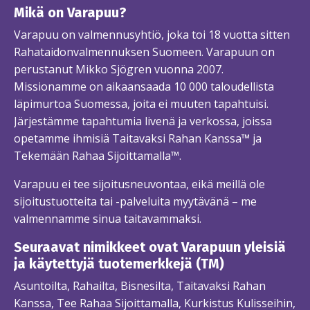
Mikä on Varapuu?
Varapuu on valmennusyhtiö, joka toi 18 vuotta sitten
Rahataidonvalmennuksen Suomeen. Varapuun on
perustanut Mikko Sjögren vuonna 2007.
Missionamme on aikaansaada 10 000 taloudellista
läpimurtoa Suomessa, joita ei muuten tapahtuisi.
Järjestämme tapahtumia livenä ja verkossa, joissa
opetamme ihmisiä Taitavaksi Rahan Kanssa™ ja
Tekemään Rahaa Sijoittamalla™.
Varapuu ei tee sijoitusneuvontaa, eikä meillä ole
sijoitustuotteita tai -palveluita myytävänä – me
valmennamme sinua taitavammaksi.
Seuraavat nimikkeet ovat Varapuun yleisiä
ja käytettyjä tuotemerkkejä (TM)
Asuntoilta, Rahailta, Bisnesilta, Taitavaksi Rahan
Kanssa, Tee Rahaa Sijoittamalla, Kurkistus Kulisseihin,