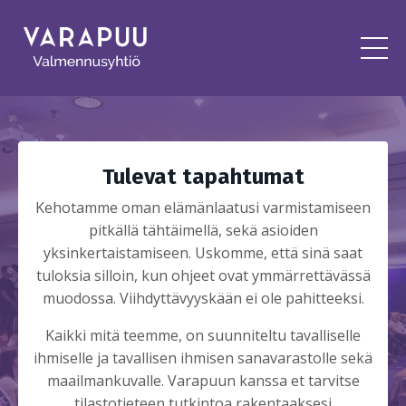
Tulevat tapahtumat
Kehotamme oman elämänlaatusi varmistamiseen
pitkällä tähtäimellä, sekä asioiden
yksinkertaistamiseen. Uskomme, että sinä saat
tuloksia silloin, kun ohjeet ovat ymmärrettävässä
muodossa. Viihdyttävyyskään ei ole pahitteeksi.
Kaikki mitä teemme, on suunniteltu tavalliselle
ihmiselle ja tavallisen ihmisen sanavarastolle sekä
maailmankuvalle. Varapuun kanssa et tarvitse
tilastotieteen tutkintoa rakentaaksesi