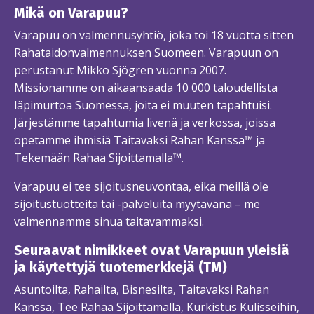
Mikä on Varapuu?
Varapuu on valmennusyhtiö, joka toi 18 vuotta sitten
Rahataidonvalmennuksen Suomeen. Varapuun on
perustanut Mikko Sjögren vuonna 2007.
Missionamme on aikaansaada 10 000 taloudellista
läpimurtoa Suomessa, joita ei muuten tapahtuisi.
Järjestämme tapahtumia livenä ja verkossa, joissa
opetamme ihmisiä Taitavaksi Rahan Kanssa™ ja
Tekemään Rahaa Sijoittamalla™.
Varapuu ei tee sijoitusneuvontaa, eikä meillä ole
sijoitustuotteita tai -palveluita myytävänä – me
valmennamme sinua taitavammaksi.
Seuraavat nimikkeet ovat Varapuun yleisiä
ja käytettyjä tuotemerkkejä (TM)
Asuntoilta, Rahailta, Bisnesilta, Taitavaksi Rahan
Kanssa, Tee Rahaa Sijoittamalla, Kurkistus Kulisseihin,