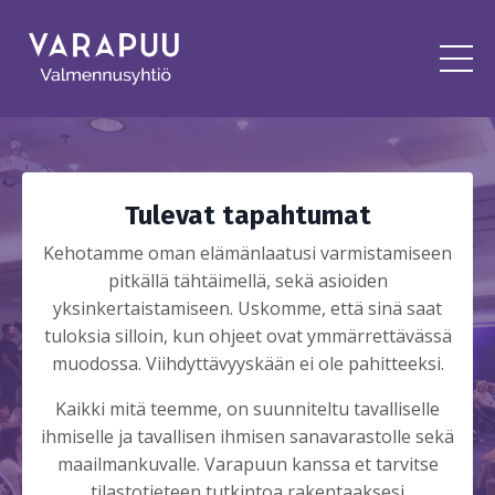
Tulevat tapahtumat
Kehotamme oman elämänlaatusi varmistamiseen
pitkällä tähtäimellä, sekä asioiden
yksinkertaistamiseen. Uskomme, että sinä saat
tuloksia silloin, kun ohjeet ovat ymmärrettävässä
muodossa. Viihdyttävyyskään ei ole pahitteeksi.
Kaikki mitä teemme, on suunniteltu tavalliselle
ihmiselle ja tavallisen ihmisen sanavarastolle sekä
maailmankuvalle. Varapuun kanssa et tarvitse
tilastotieteen tutkintoa rakentaaksesi