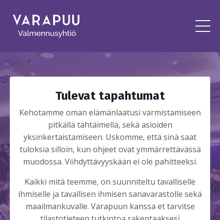
Tulevat tapahtumat
Kehotamme oman elämänlaatusi varmistamiseen
pitkällä tähtäimellä, sekä asioiden
yksinkertaistamiseen. Uskomme, että sinä saat
tuloksia silloin, kun ohjeet ovat ymmärrettävässä
muodossa. Viihdyttävyyskään ei ole pahitteeksi.
Kaikki mitä teemme, on suunniteltu tavalliselle
ihmiselle ja tavallisen ihmisen sanavarastolle sekä
maailmankuvalle. Varapuun kanssa et tarvitse
tilastotieteen tutkintoa rakentaaksesi