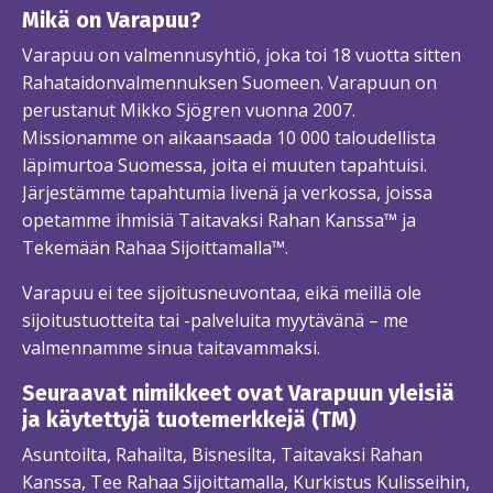
Mikä on Varapuu?
Varapuu on valmennusyhtiö, joka toi 18 vuotta sitten
Rahataidonvalmennuksen Suomeen. Varapuun on
perustanut Mikko Sjögren vuonna 2007.
Missionamme on aikaansaada 10 000 taloudellista
läpimurtoa Suomessa, joita ei muuten tapahtuisi.
Järjestämme tapahtumia livenä ja verkossa, joissa
opetamme ihmisiä Taitavaksi Rahan Kanssa™ ja
Tekemään Rahaa Sijoittamalla™.
Varapuu ei tee sijoitusneuvontaa, eikä meillä ole
sijoitustuotteita tai -palveluita myytävänä – me
valmennamme sinua taitavammaksi.
Seuraavat nimikkeet ovat Varapuun yleisiä
ja käytettyjä tuotemerkkejä (TM)
Asuntoilta, Rahailta, Bisnesilta, Taitavaksi Rahan
Kanssa, Tee Rahaa Sijoittamalla, Kurkistus Kulisseihin,