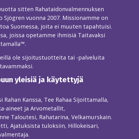
 vuotta sitten Rahataidonvalmennuksen
o Sjögren vuonna 2007. Missionamme on
toa Suomessa, joita ei muuten tapahtuisi.
sa, joissa opetamme ihmisiä Taitavaksi
ttamalla™.
llä ole sijoitustuotteita tai -palveluita
itavammaksi.
un yleisiä ja käytettyjä
ksi Rahan Kanssa, Tee Rahaa Sijoittamalla,
ka-aineet ja Arvometallit,
ne Taloutesi, Rahatarina, Velkamurskain.
ti, Ajatuksista tuloksiin, Hillokeisari,
valmentaja.