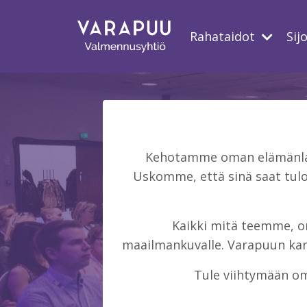
Rahataidot
Sij
Kehotamme oman elämänlaat
Uskomme, että sinä saat tulo
Kaikki mitä teemme, on 
maailmankuvalle. Varapuun kans
Tule viihtymään om