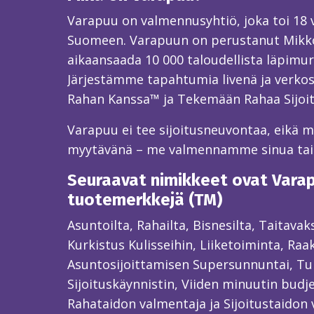
Varapuu on valmennusyhtiö, joka toi 18
Suomeen. Varapuun on perustanut Mikk
aikaansaada 10 000 taloudellista läpimur
Järjestämme tapahtumia livenä ja verkos
Rahan Kanssa™ ja Tekemään Rahaa Sijoi
Varapuu ei tee sijoitusneuvontaa, eikä mei
myytävänä – me valmennamme sinua ta
Seuraavat nimikkeet ovat Varapu
tuotemerkkejä (TM)
Asuntoilta, Rahailta, Bisnesilta, Taitava
Kurkistus Kulisseihin, Liiketoiminta, Raa
Asuntosijoittamisen Supersunnuntai, Tun
Sijoituskäynnistin, Viiden minuutin budjet
Rahataidon valmentaja ja Sijoitustaidon 