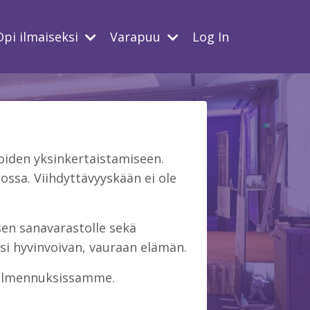
Opi ilmaiseksi
Varapuu
Log In
iden yksinkertaistamiseen.
ssa. Viihdyttävyyskään ei ole
isen sanavarastolle sekä
si hyvinvoivan, vauraan elämän.
 valmennuksissamme.