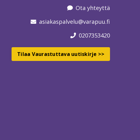
Ota yhteyttä
asiakaspalvelu
@varapuu.fi
0207353420
Tilaa Vaurastuttava uutiskirje >>