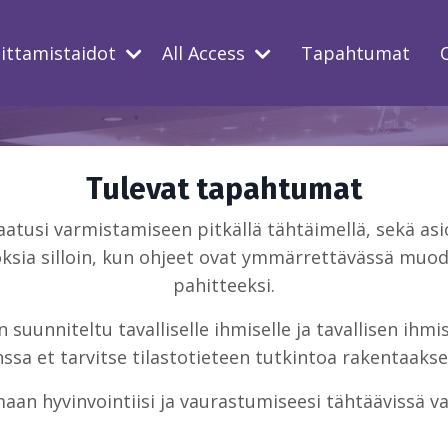
oittamistaidot
All Access
Tapahtumat
Tulevat tapahtumat
usi varmistamiseen pitkällä tähtäimellä, sekä asio
ksia silloin, kun ohjeet ovat ymmärrettävässä muodo
pahitteeksi.
suunniteltu tavalliselle ihmiselle ja tavallisen ihm
sa et tarvitse tilastotieteen tutkintoa rakentaakse
aan hyvinvointiisi ja vaurastumiseesi tähtäävissä