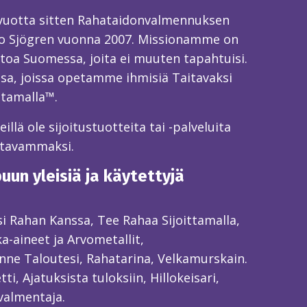
 vuotta sitten Rahataidonvalmennuksen
o Sjögren vuonna 2007. Missionamme on
toa Suomessa, joita ei muuten tapahtuisi.
sa, joissa opetamme ihmisiä Taitavaksi
ttamalla™.
llä ole sijoitustuotteita tai -palveluita
itavammaksi.
un yleisiä ja käytettyjä
ksi Rahan Kanssa, Tee Rahaa Sijoittamalla,
ka-aineet ja Arvometallit,
ne Taloutesi, Rahatarina, Velkamurskain.
ti, Ajatuksista tuloksiin, Hillokeisari,
valmentaja.