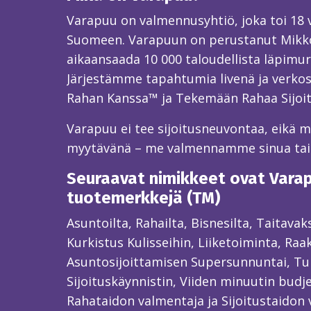
Varapuu on valmennusyhtiö, joka toi 18
Suomeen. Varapuun on perustanut Mikk
aikaansaada 10 000 taloudellista läpimur
Järjestämme tapahtumia livenä ja verkos
Rahan Kanssa™ ja Tekemään Rahaa Sijoi
Varapuu ei tee sijoitusneuvontaa, eikä mei
myytävänä – me valmennamme sinua ta
Seuraavat nimikkeet ovat Varapu
tuotemerkkejä (TM)
Asuntoilta, Rahailta, Bisnesilta, Taitava
Kurkistus Kulisseihin, Liiketoiminta, Raa
Asuntosijoittamisen Supersunnuntai, Tun
Sijoituskäynnistin, Viiden minuutin budjet
Rahataidon valmentaja ja Sijoitustaidon 