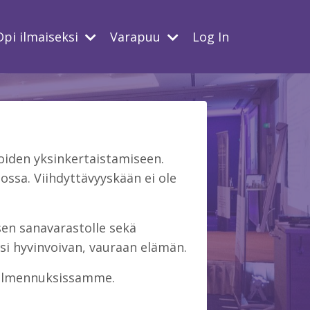
Opi ilmaiseksi
Varapuu
Log In
iden yksinkertaistamiseen.
ssa. Viihdyttävyyskään ei ole
isen sanavarastolle sekä
si hyvinvoivan, vauraan elämän.
 valmennuksissamme.