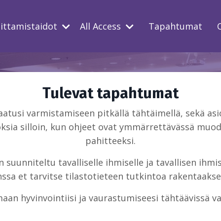
oittamistaidot
All Access
Tapahtumat
Tulevat tapahtumat
usi varmistamiseen pitkällä tähtäimellä, sekä asio
ksia silloin, kun ohjeet ovat ymmärrettävässä muodo
pahitteeksi.
suunniteltu tavalliselle ihmiselle ja tavallisen ihm
sa et tarvitse tilastotieteen tutkintoa rakentaakse
aan hyvinvointiisi ja vaurastumiseesi tähtäävissä