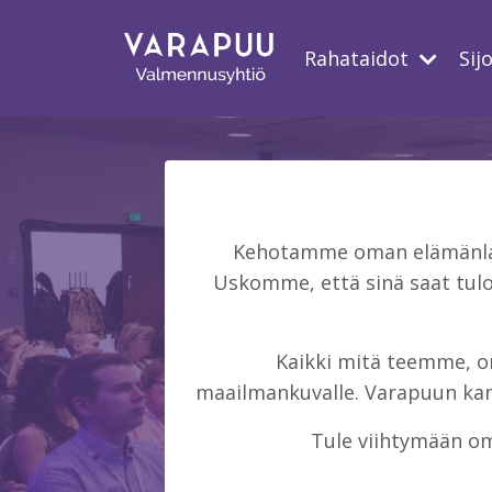
Rahataidot
Sij
Kehotamme oman elämänlaat
Uskomme, että sinä saat tulo
Kaikki mitä teemme, on 
maailmankuvalle. Varapuun kans
Tule viihtymään om