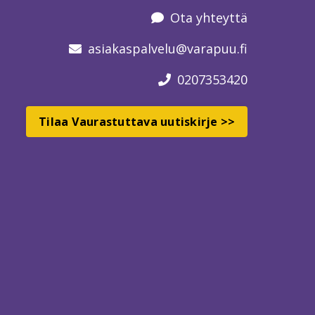
Ota yhteyttä
asiakaspalvelu
@varapuu.fi
0207353420
Tilaa Vaurastuttava uutiskirje >>