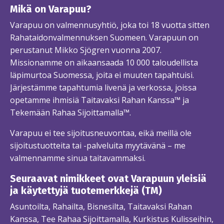
Mikä on Varapuu?
Varapuu on valmennusyhtiö, joka toi 18 vuotta sitten
Rahataidonvalmennuksen Suomeen. Varapuun on
perustanut Mikko Sjögren vuonna 2007.
Missionamme on aikaansaada 10 000 taloudellista
läpimurtoa Suomessa, joita ei muuten tapahtuisi.
Järjestämme tapahtumia livenä ja verkossa, joissa
opetamme ihmisiä Taitavaksi Rahan Kanssa™ ja
Tekemään Rahaa Sijoittamalla™.
Varapuu ei tee sijoitusneuvontaa, eikä meillä ole
sijoitustuotteita tai -palveluita myytävänä – me
valmennamme sinua taitavammaksi.
Seuraavat nimikkeet ovat Varapuun yleisiä
ja käytettyjä tuotemerkkejä (TM)
Asuntoilta, Rahailta, Bisnesilta, Taitavaksi Rahan
Kanssa, Tee Rahaa Sijoittamalla, Kurkistus Kulisseihin,