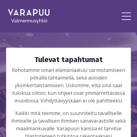
Tulevat tapahtumat
Kehotamme oman elämänlaatusi varmistamiseen
pitkällä tähtäimellä, sekä asioiden
yksinkertaistamiseen. Uskomme, että sinä saat
tuloksia silloin, kun ohjeet ovat ymmärrettävässä
muodossa. Viihdyttävyyskään ei ole pahitteeksi.
Kaikki mitä teemme, on suunniteltu tavalliselle
ihmiselle ja tavallisen ihmisen sanavarastolle sekä
maailmankuvalle. Varapuun kanssa et tarvitse
tilastotieteen tutkintoa rakentaaksesi