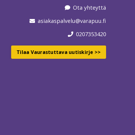
Ota yhteyttä
asiakaspalvelu
@varapuu.fi
0207353420
Tilaa Vaurastuttava uutiskirje >>