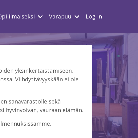
Opi ilmaiseksi
Varapuu
Log In
iden yksinkertaistamiseen.
ssa. Viihdyttävyyskään ei ole
isen sanavarastolle sekä
si hyvinvoivan, vauraan elämän.
 valmennuksissamme.