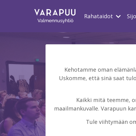
Rahataidot
Sij
Kehotamme oman elämänlaat
Uskomme, että sinä saat tulo
Kaikki mitä teemme, on 
maailmankuvalle. Varapuun kans
Tule viihtymään om