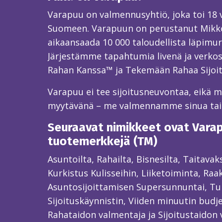
Varapuu on valmennusyhtiö, joka toi 18
Suomeen. Varapuun on perustanut Mikk
aikaansaada 10 000 taloudellista läpimur
Järjestämme tapahtumia livenä ja verkos
Rahan Kanssa™ ja Tekemään Rahaa Sijoi
Varapuu ei tee sijoitusneuvontaa, eikä mei
myytävänä – me valmennamme sinua ta
Seuraavat nimikkeet ovat Varapu
tuotemerkkejä (TM)
Asuntoilta, Rahailta, Bisnesilta, Taitava
Kurkistus Kulisseihin, Liiketoiminta, Raa
Asuntosijoittamisen Supersunnuntai, Tun
Sijoituskäynnistin, Viiden minuutin budjet
Rahataidon valmentaja ja Sijoitustaidon 