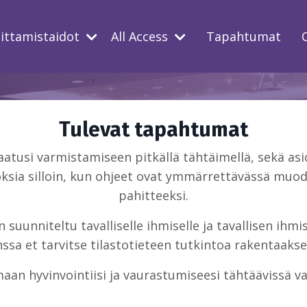
oittamistaidot
All Access
Tapahtumat
Tulevat tapahtumat
usi varmistamiseen pitkällä tähtäimellä, sekä asio
ksia silloin, kun ohjeet ovat ymmärrettävässä muodo
pahitteeksi.
suunniteltu tavalliselle ihmiselle ja tavallisen ihm
sa et tarvitse tilastotieteen tutkintoa rakentaakse
aan hyvinvointiisi ja vaurastumiseesi tähtäävissä