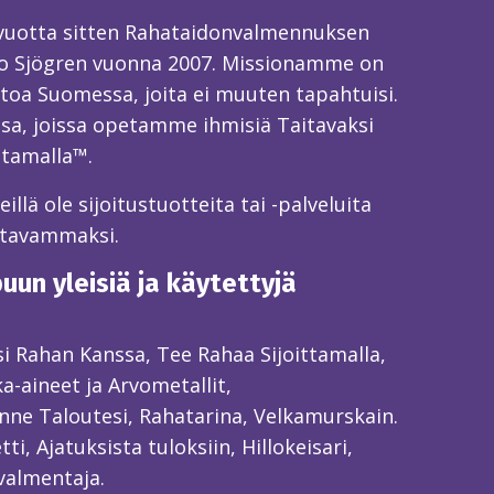
 vuotta sitten Rahataidonvalmennuksen
o Sjögren vuonna 2007. Missionamme on
toa Suomessa, joita ei muuten tapahtuisi.
sa, joissa opetamme ihmisiä Taitavaksi
ttamalla™.
llä ole sijoitustuotteita tai -palveluita
itavammaksi.
un yleisiä ja käytettyjä
ksi Rahan Kanssa, Tee Rahaa Sijoittamalla,
ka-aineet ja Arvometallit,
ne Taloutesi, Rahatarina, Velkamurskain.
ti, Ajatuksista tuloksiin, Hillokeisari,
valmentaja.