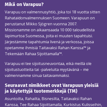
Mikä on Varapuu?
Varapuu on valmennusyhtiö, joka toi 18 vuotta sitten
Rahataidonvalmennuksen Suomeen. Varapuun on
perustanut Mikko Sjögren vuonna 2007.
Missionamme on aikaansaada 10 000 taloudellista
läpimurtoa Suomessa, joita ei muuten tapahtuisi.
Järjestämme tapahtumia livenä ja verkossa, joissa
opetamme ihmisiä Taitavaksi Rahan Kanssa™ ja
Tekemään Rahaa Sijoittamalla™.
Varapuu ei tee sijoitusneuvontaa, eikä meillä ole
sijoitustuotteita tai -palveluita myytävänä – me
valmennamme sinua taitavammaksi.
Seuraavat nimikkeet ovat Varapuun yleisiä
ja käytettyjä tuotemerkkejä (TM)
Asuntoilta, Rahailta, Bisnesilta, Taitavaksi Rahan
Kanssa, Tee Rahaa Sijoittamalla, Kurkistus Kulisseihin,