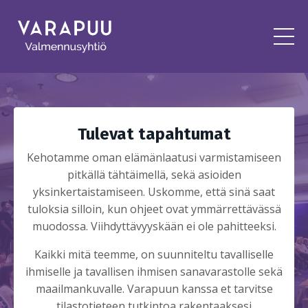
Tulevat tapahtumat
Kehotamme oman elämänlaatusi varmistamiseen
pitkällä tähtäimellä, sekä asioiden
yksinkertaistamiseen. Uskomme, että sinä saat
tuloksia silloin, kun ohjeet ovat ymmärrettävässä
muodossa. Viihdyttävyyskään ei ole pahitteeksi.
Kaikki mitä teemme, on suunniteltu tavalliselle
ihmiselle ja tavallisen ihmisen sanavarastolle sekä
maailmankuvalle. Varapuun kanssa et tarvitse
tilastotieteen tutkintoa rakentaaksesi