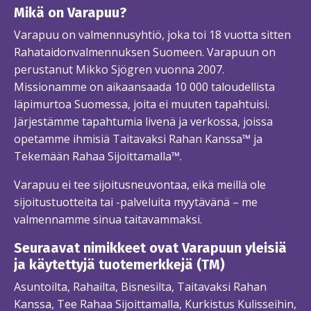
Mikä on Varapuu?
Varapuu on valmennusyhtiö, joka toi 18 vuotta sitten
Rahataidonvalmennuksen Suomeen. Varapuun on
perustanut Mikko Sjögren vuonna 2007.
Missionamme on aikaansaada 10 000 taloudellista
läpimurtoa Suomessa, joita ei muuten tapahtuisi.
Järjestämme tapahtumia livenä ja verkossa, joissa
opetamme ihmisiä Taitavaksi Rahan Kanssa™ ja
Tekemään Rahaa Sijoittamalla™.
Varapuu ei tee sijoitusneuvontaa, eikä meillä ole
sijoitustuotteita tai -palveluita myytävänä – me
valmennamme sinua taitavammaksi.
Seuraavat nimikkeet ovat Varapuun yleisiä
ja käytettyjä tuotemerkkejä (TM)
Asuntoilta, Rahailta, Bisnesilta, Taitavaksi Rahan
Kanssa, Tee Rahaa Sijoittamalla, Kurkistus Kulisseihin,