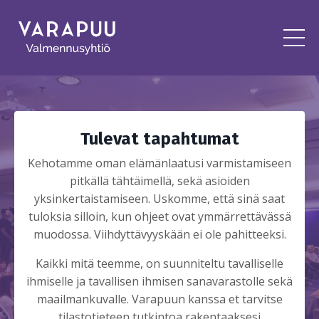
Tulevat tapahtumat
Kehotamme oman elämänlaatusi varmistamiseen
pitkällä tähtäimellä, sekä asioiden
yksinkertaistamiseen. Uskomme, että sinä saat
tuloksia silloin, kun ohjeet ovat ymmärrettävässä
muodossa. Viihdyttävyyskään ei ole pahitteeksi.
Kaikki mitä teemme, on suunniteltu tavalliselle
ihmiselle ja tavallisen ihmisen sanavarastolle sekä
maailmankuvalle. Varapuun kanssa et tarvitse
tilastotieteen tutkintoa rakentaaksesi