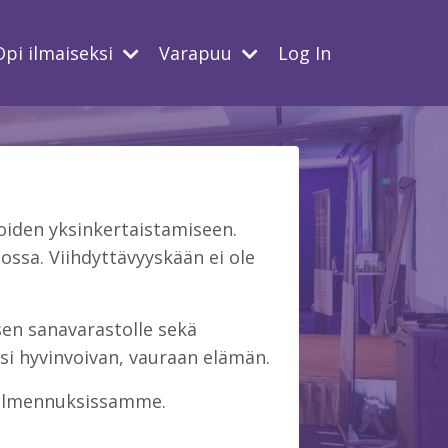
Opi ilmaiseksi
Varapuu
Log In
iden yksinkertaistamiseen.
ssa. Viihdyttävyyskään ei ole
isen sanavarastolle sekä
si hyvinvoivan, vauraan elämän.
 valmennuksissamme.