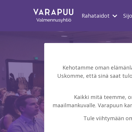
Rahataidot
Sij
Kehotamme oman elämänlaat
Uskomme, että sinä saat tulo
Kaikki mitä teemme, on 
maailmankuvalle. Varapuun kans
Tule viihtymään om