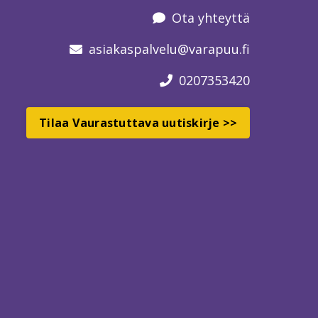
Ota yhteyttä
asiakaspalvelu
@varapuu.fi
0207353420
Tilaa Vaurastuttava uutiskirje >>