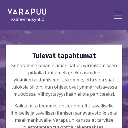
Tulevat tapahtumat
Kehotamme oman elämänlaatusi varmistamiseen
pitkällä tähtäimellä, sekä asioiden
yksinkertaistamiseen. Uskomme, että sinä saat
tuloksia silloin, kun ohjeet ovat ymmärrettävässä
muodossa. Viihdyttävyyskään ei ole pahitteeksi.
Kaikki mitä teemme, on suunniteltu tavalliselle
ihmiselle ja tavallisen ihmisen sanavarastolle sekä
maailmankuvalle. Varapuun kanssa et tarvitse
tilastotieteen tutkintoa rakentaaksesi