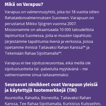
Mikä on Varapuu?
Varapuu on valmennusyhtiö, joka toi 18 vuotta sitten
Rahataidonvalmennuksen Suomeen. Varapuun on
perustanut Mikko Sjögren vuonna 2007.
Missionamme on aikaansaada 10 000 taloudellista
läpimurtoa Suomessa, joita ei muuten tapahtuisi.
Järjestämme tapahtumia livenä ja verkossa, joissa
opetamme ihmisiä Taitavaksi Rahan Kanssa™ ja
Tekemään Rahaa Sijoittamalla™.
Varapuu ei tee sijoitusneuvontaa, eikä meillä ole
sijoitustuotteita tai -palveluita myytävänä – me
valmennamme sinua taitavammaksi.
Seuraavat nimikkeet ovat Varapuun yleisiä
ja käytettyjä tuotemerkkejä (TM)
Asuntoilta, Rahailta, Bisnesilta, Taitavaksi Rahan
Kanssa, Tee Rahaa Sijoittamalla, Kurkistus Kulisseihin,