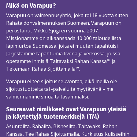
Mikä on Varapuu?
Varapuu on valmennusyhtiö, joka toi 18 vuotta sitten
Rahataidonvalmennuksen Suomeen. Varapuun on
perustanut Mikko Sjögren vuonna 2007.
Missionamme on aikaansaada 10 000 taloudellista
läpimurtoa Suomessa, joita ei muuten tapahtuisi.
Järjestämme tapahtumia livenä ja verkossa, joissa
opetamme ihmisiä Taitavaksi Rahan Kanssa™ ja
Tekemään Rahaa Sijoittamalla™.
Varapuu ei tee sijoitusneuvontaa, eikä meillä ole
sijoitustuotteita tai -palveluita myytävänä – me
valmennamme sinua taitavammaksi.
Seuraavat nimikkeet ovat Varapuun yleisiä
ja käytettyjä tuotemerkkejä (TM)
Asuntoilta, Rahailta, Bisnesilta, Taitavaksi Rahan
Kanssa, Tee Rahaa Sijoittamalla, Kurkistus Kulisseihin,