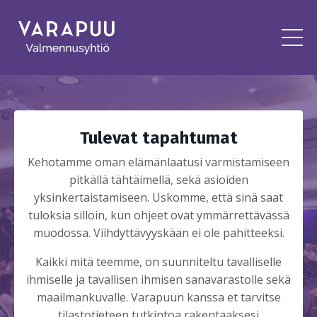
Tulevat tapahtumat
Kehotamme oman elämänlaatusi varmistamiseen
pitkällä tähtäimellä, sekä asioiden
yksinkertaistamiseen. Uskomme, että sinä saat
tuloksia silloin, kun ohjeet ovat ymmärrettävässä
muodossa. Viihdyttävyyskään ei ole pahitteeksi.
Kaikki mitä teemme, on suunniteltu tavalliselle
ihmiselle ja tavallisen ihmisen sanavarastolle sekä
maailmankuvalle. Varapuun kanssa et tarvitse
tilastotieteen tutkintoa rakentaaksesi