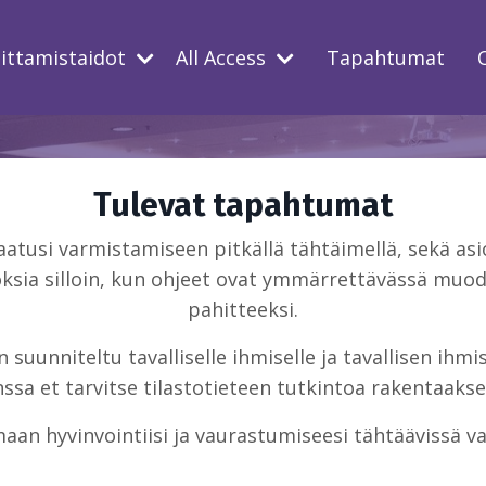
oittamistaidot
All Access
Tapahtumat
Tulevat tapahtumat
usi varmistamiseen pitkällä tähtäimellä, sekä asio
ksia silloin, kun ohjeet ovat ymmärrettävässä muodo
pahitteeksi.
suunniteltu tavalliselle ihmiselle ja tavallisen ihm
sa et tarvitse tilastotieteen tutkintoa rakentaakse
aan hyvinvointiisi ja vaurastumiseesi tähtäävissä