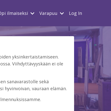
Opi ilmaiseksi
Varapuu
Log In
iden yksinkertaistamiseen.
ssa. Viihdyttävyyskään ei ole
isen sanavarastolle sekä
si hyvinvoivan, vauraan elämän.
 valmennuksissamme.