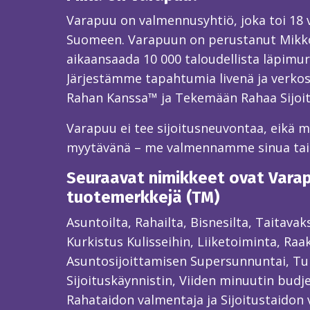
Varapuu on valmennusyhtiö, joka toi 18
Suomeen. Varapuun on perustanut Mikk
aikaansaada 10 000 taloudellista läpimur
Järjestämme tapahtumia livenä ja verkos
Rahan Kanssa™ ja Tekemään Rahaa Sijoi
Varapuu ei tee sijoitusneuvontaa, eikä mei
myytävänä – me valmennamme sinua ta
Seuraavat nimikkeet ovat Varapu
tuotemerkkejä (TM)
Asuntoilta, Rahailta, Bisnesilta, Taitava
Kurkistus Kulisseihin, Liiketoiminta, Raa
Asuntosijoittamisen Supersunnuntai, Tun
Sijoituskäynnistin, Viiden minuutin budjet
Rahataidon valmentaja ja Sijoitustaidon 