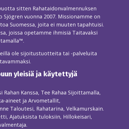
 vuotta sitten Rahataidonvalmennuksen
o Sjögren vuonna 2007. Missionamme on
toa Suomessa, joita ei muuten tapahtuisi.
sa, joissa opetamme ihmisiä Taitavaksi
ttamalla™.
llä ole sijoitustuotteita tai -palveluita
itavammaksi.
un yleisiä ja käytettyjä
ksi Rahan Kanssa, Tee Rahaa Sijoittamalla,
ka-aineet ja Arvometallit,
ne Taloutesi, Rahatarina, Velkamurskain.
ti, Ajatuksista tuloksiin, Hillokeisari,
valmentaja.