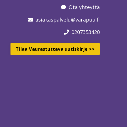
Ota yhteyttä
asiakaspalvelu
@varapuu.fi
0207353420
Tilaa Vaurastuttava uutiskirje >>