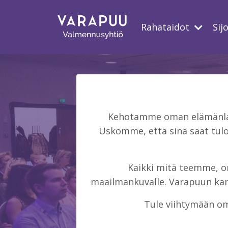
Rahataidot
Sij
Kehotamme oman elämänlaat
Uskomme, että sinä saat tulo
Kaikki mitä teemme, on 
maailmankuvalle. Varapuun kans
Tule viihtymään om