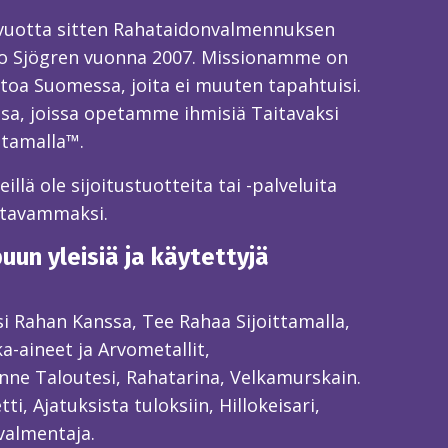
 vuotta sitten Rahataidonvalmennuksen
o Sjögren vuonna 2007. Missionamme on
toa Suomessa, joita ei muuten tapahtuisi.
sa, joissa opetamme ihmisiä Taitavaksi
ttamalla™.
llä ole sijoitustuotteita tai -palveluita
itavammaksi.
un yleisiä ja käytettyjä
ksi Rahan Kanssa, Tee Rahaa Sijoittamalla,
ka-aineet ja Arvometallit,
ne Taloutesi, Rahatarina, Velkamurskain.
ti, Ajatuksista tuloksiin, Hillokeisari,
valmentaja.