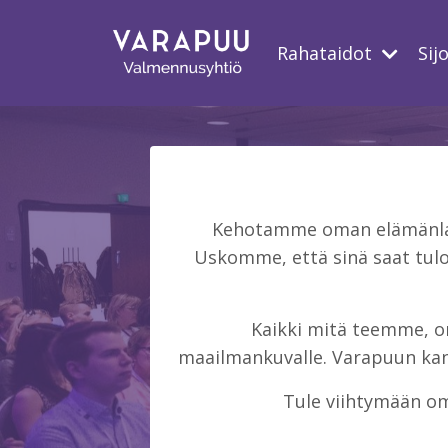
Rahataidot
Sij
Kehotamme oman elämänlaat
Uskomme, että sinä saat tulo
Kaikki mitä teemme, on 
maailmankuvalle. Varapuun kans
Tule viihtymään om