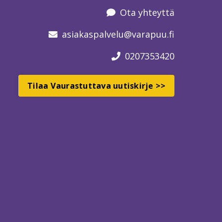
Ota yhteyttä
asiakaspalvelu
@varapuu.fi
0207353420
Tilaa Vaurastuttava uutiskirje >>