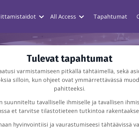
oittamistaidot
All Access
Tapahtumat
Tulevat tapahtumat
usi varmistamiseen pitkällä tähtäimellä, sekä asio
ksia silloin, kun ohjeet ovat ymmärrettävässä muodo
pahitteeksi.
suunniteltu tavalliselle ihmiselle ja tavallisen ihm
sa et tarvitse tilastotieteen tutkintoa rakentaakse
aan hyvinvointiisi ja vaurastumiseesi tähtäävissä