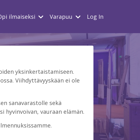
Opi ilmaiseksi
Varapuu
Log In
iden yksinkertaistamiseen.
ssa. Viihdyttävyyskään ei ole
isen sanavarastolle sekä
si hyvinvoivan, vauraan elämän.
 valmennuksissamme.