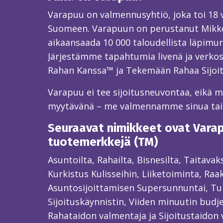
Varapuu on valmennusyhtiö, joka toi 18
Suomeen. Varapuun on perustanut Mikk
aikaansaada 10 000 taloudellista läpimur
Järjestämme tapahtumia livenä ja verkos
Rahan Kanssa™ ja Tekemään Rahaa Sijoi
Varapuu ei tee sijoitusneuvontaa, eikä mei
myytävänä – me valmennamme sinua ta
Seuraavat nimikkeet ovat Varapu
tuotemerkkejä (TM)
Asuntoilta, Rahailta, Bisnesilta, Taitava
Kurkistus Kulisseihin, Liiketoiminta, Raa
Asuntosijoittamisen Supersunnuntai, Tun
Sijoituskäynnistin, Viiden minuutin budjet
Rahataidon valmentaja ja Sijoitustaidon 