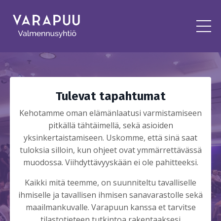
Tulevat tapahtumat
Kehotamme oman elämänlaatusi varmistamiseen
pitkällä tähtäimellä, sekä asioiden
yksinkertaistamiseen. Uskomme, että sinä saat
tuloksia silloin, kun ohjeet ovat ymmärrettävässä
muodossa. Viihdyttävyyskään ei ole pahitteeksi.
Kaikki mitä teemme, on suunniteltu tavalliselle
ihmiselle ja tavallisen ihmisen sanavarastolle sekä
maailmankuvalle. Varapuun kanssa et tarvitse
tilastotieteen tutkintoa rakentaaksesi