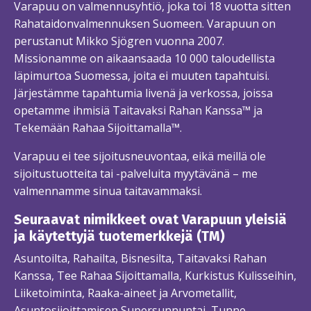
Varapuu on valmennusyhtiö, joka toi 18 vuotta sitten
Rahataidonvalmennuksen Suomeen. Varapuun on
perustanut Mikko Sjögren vuonna 2007.
Missionamme on aikaansaada 10 000 taloudellista
läpimurtoa Suomessa, joita ei muuten tapahtuisi.
Järjestämme tapahtumia livenä ja verkossa, joissa
opetamme ihmisiä Taitavaksi Rahan Kanssa™ ja
Tekemään Rahaa Sijoittamalla™.
Varapuu ei tee sijoitusneuvontaa, eikä meillä ole
sijoitustuotteita tai -palveluita myytävänä – me
valmennamme sinua taitavammaksi.
Seuraavat nimikkeet ovat Varapuun yleisiä
ja käytettyjä tuotemerkkejä (TM)
Asuntoilta, Rahailta, Bisnesilta, Taitavaksi Rahan
Kanssa, Tee Rahaa Sijoittamalla, Kurkistus Kulisseihin,
Liiketoiminta, Raaka-aineet ja Arvometallit,
Asuntosijoittamisen Supersunnuntai, Tunne