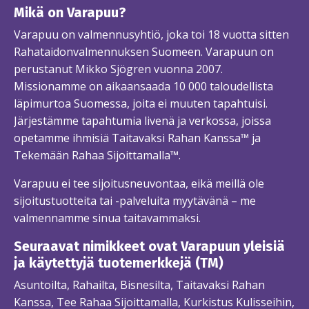
Mikä on Varapuu?
Varapuu on valmennusyhtiö, joka toi 18 vuotta sitten
Rahataidonvalmennuksen Suomeen. Varapuun on
perustanut Mikko Sjögren vuonna 2007.
Missionamme on aikaansaada 10 000 taloudellista
läpimurtoa Suomessa, joita ei muuten tapahtuisi.
Järjestämme tapahtumia livenä ja verkossa, joissa
opetamme ihmisiä Taitavaksi Rahan Kanssa™ ja
Tekemään Rahaa Sijoittamalla™.
Varapuu ei tee sijoitusneuvontaa, eikä meillä ole
sijoitustuotteita tai -palveluita myytävänä – me
valmennamme sinua taitavammaksi.
Seuraavat nimikkeet ovat Varapuun yleisiä
ja käytettyjä tuotemerkkejä (TM)
Asuntoilta, Rahailta, Bisnesilta, Taitavaksi Rahan
Kanssa, Tee Rahaa Sijoittamalla, Kurkistus Kulisseihin,