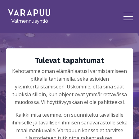
Tulevat tapahtumat
Kehotamme oman elämänlaatusi varmistamiseen
pitkällä tähtäimellä, sekä asioiden
yksinkertaistamiseen. Uskomme, että sinä saat
tuloksia silloin, kun ohjeet ovat ymmärrettävässä
muodossa. Viihdyttävyyskään ei ole pahitteeksi.
Kaikki mitä teemme, on suunniteltu tavalliselle
ihmiselle ja tavallisen ihmisen sanavarastolle sekä
maailmankuvalle. Varapuun kanssa et tarvitse
tilastotieteen tutkintoa rakentaaksesi