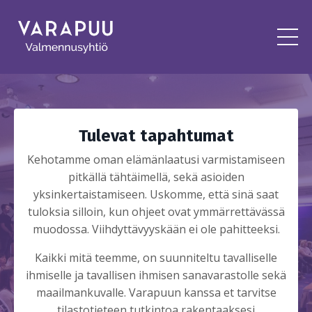
Tulevat tapahtumat
Kehotamme oman elämänlaatusi varmistamiseen
pitkällä tähtäimellä, sekä asioiden
yksinkertaistamiseen. Uskomme, että sinä saat
tuloksia silloin, kun ohjeet ovat ymmärrettävässä
muodossa. Viihdyttävyyskään ei ole pahitteeksi.
Kaikki mitä teemme, on suunniteltu tavalliselle
ihmiselle ja tavallisen ihmisen sanavarastolle sekä
maailmankuvalle. Varapuun kanssa et tarvitse
tilastotieteen tutkintoa rakentaaksesi