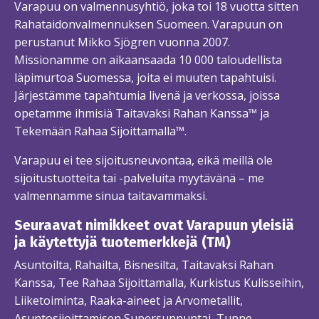
Varapuu on valmennusyhtiö, joka toi 18 vuotta sitten
Rahataidonvalmennuksen Suomeen. Varapuun on
perustanut Mikko Sjögren vuonna 2007.
Missionamme on aikaansaada 10 000 taloudellista
läpimurtoa Suomessa, joita ei muuten tapahtuisi.
Järjestämme tapahtumia livenä ja verkossa, joissa
opetamme ihmisiä Taitavaksi Rahan Kanssa™ ja
Tekemään Rahaa Sijoittamalla™.
Varapuu ei tee sijoitusneuvontaa, eikä meillä ole
sijoitustuotteita tai -palveluita myytävänä – me
valmennamme sinua taitavammaksi.
Seuraavat nimikkeet ovat Varapuun yleisiä
ja käytettyjä tuotemerkkejä (TM)
Asuntoilta, Rahailta, Bisnesilta, Taitavaksi Rahan
Kanssa, Tee Rahaa Sijoittamalla, Kurkistus Kulisseihin,
Liiketoiminta, Raaka-aineet ja Arvometallit,
Asuntosijoittamisen Supersunnuntai, Tunne