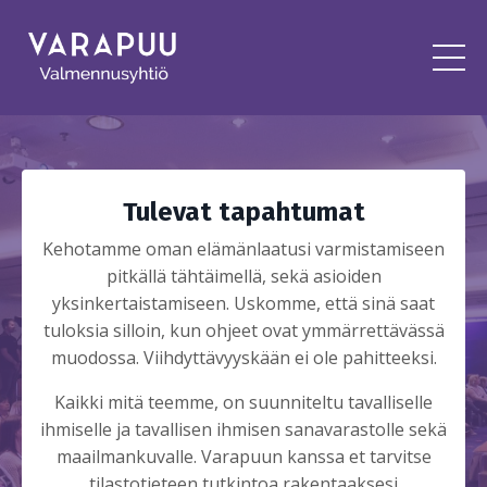
Tulevat tapahtumat
Kehotamme oman elämänlaatusi varmistamiseen
pitkällä tähtäimellä, sekä asioiden
yksinkertaistamiseen. Uskomme, että sinä saat
tuloksia silloin, kun ohjeet ovat ymmärrettävässä
muodossa. Viihdyttävyyskään ei ole pahitteeksi.
Kaikki mitä teemme, on suunniteltu tavalliselle
ihmiselle ja tavallisen ihmisen sanavarastolle sekä
maailmankuvalle. Varapuun kanssa et tarvitse
tilastotieteen tutkintoa rakentaaksesi