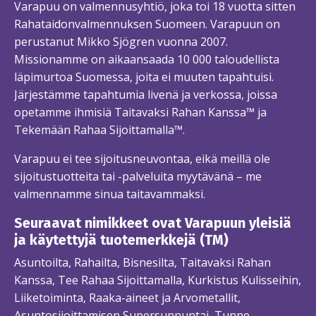
Varapuu on valmennusyhtiö, joka toi 18 vuotta sitten
Rahataidonvalmennuksen Suomeen. Varapuun on
perustanut Mikko Sjögren vuonna 2007.
Missionamme on aikaansaada 10 000 taloudellista
läpimurtoa Suomessa, joita ei muuten tapahtuisi.
Järjestämme tapahtumia livenä ja verkossa, joissa
opetamme ihmisiä Taitavaksi Rahan Kanssa™ ja
Tekemään Rahaa Sijoittamalla™.
Varapuu ei tee sijoitusneuvontaa, eikä meillä ole
sijoitustuotteita tai -palveluita myytävänä – me
valmennamme sinua taitavammaksi.
Seuraavat nimikkeet ovat Varapuun yleisiä
ja käytettyjä tuotemerkkejä (TM)
Asuntoilta, Rahailta, Bisnesilta, Taitavaksi Rahan
Kanssa, Tee Rahaa Sijoittamalla, Kurkistus Kulisseihin,
Liiketoiminta, Raaka-aineet ja Arvometallit,
Asuntosijoittamisen Supersunnuntai, Tunne