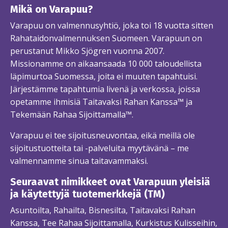
Mikä on Varapuu?
Varapuu on valmennusyhtiö, joka toi 18 vuotta sitten
Rahataidonvalmennuksen Suomeen. Varapuun on
perustanut Mikko Sjögren vuonna 2007.
Missionamme on aikaansaada 10 000 taloudellista
läpimurtoa Suomessa, joita ei muuten tapahtuisi.
Järjestämme tapahtumia livenä ja verkossa, joissa
opetamme ihmisiä Taitavaksi Rahan Kanssa™ ja
Tekemään Rahaa Sijoittamalla™.
Varapuu ei tee sijoitusneuvontaa, eikä meillä ole
sijoitustuotteita tai -palveluita myytävänä – me
valmennamme sinua taitavammaksi.
Seuraavat nimikkeet ovat Varapuun yleisiä
ja käytettyjä tuotemerkkejä (TM)
Asuntoilta, Rahailta, Bisnesilta, Taitavaksi Rahan
Kanssa, Tee Rahaa Sijoittamalla, Kurkistus Kulisseihin,