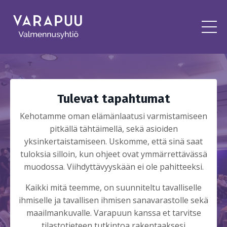
Tulevat tapahtumat
Kehotamme oman elämänlaatusi varmistamiseen
pitkällä tähtäimellä, sekä asioiden
yksinkertaistamiseen. Uskomme, että sinä saat
tuloksia silloin, kun ohjeet ovat ymmärrettävässä
muodossa. Viihdyttävyyskään ei ole pahitteeksi.
Kaikki mitä teemme, on suunniteltu tavalliselle
ihmiselle ja tavallisen ihmisen sanavarastolle sekä
maailmankuvalle. Varapuun kanssa et tarvitse
tilastotieteen tutkintoa rakentaaksesi