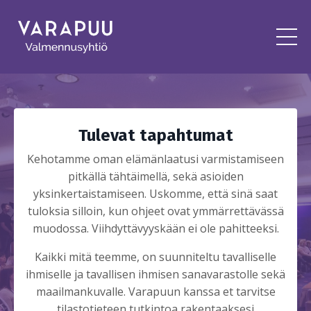
Tulevat tapahtumat
Kehotamme oman elämänlaatusi varmistamiseen
pitkällä tähtäimellä, sekä asioiden
yksinkertaistamiseen. Uskomme, että sinä saat
tuloksia silloin, kun ohjeet ovat ymmärrettävässä
muodossa. Viihdyttävyyskään ei ole pahitteeksi.
Kaikki mitä teemme, on suunniteltu tavalliselle
ihmiselle ja tavallisen ihmisen sanavarastolle sekä
maailmankuvalle. Varapuun kanssa et tarvitse
tilastotieteen tutkintoa rakentaaksesi