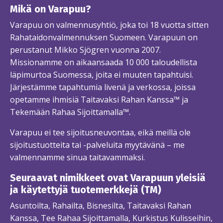
Mikä on Varapuu?
Varapuu on valmennusyhtiö, joka toi 18 vuotta sitten
Rahataidonvalmennuksen Suomeen. Varapuun on
perustanut Mikko Sjögren vuonna 2007.
Missionamme on aikaansaada 10 000 taloudellista
läpimurtoa Suomessa, joita ei muuten tapahtuisi.
Järjestämme tapahtumia livenä ja verkossa, joissa
opetamme ihmisiä Taitavaksi Rahan Kanssa™ ja
Tekemään Rahaa Sijoittamalla™.
Varapuu ei tee sijoitusneuvontaa, eikä meillä ole
sijoitustuotteita tai -palveluita myytävänä – me
valmennamme sinua taitavammaksi.
Seuraavat nimikkeet ovat Varapuun yleisiä
ja käytettyjä tuotemerkkejä (TM)
Asuntoilta, Rahailta, Bisnesilta, Taitavaksi Rahan
Kanssa, Tee Rahaa Sijoittamalla, Kurkistus Kulisseihin,