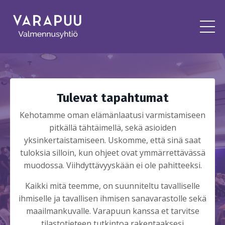
Tulevat tapahtumat
Kehotamme oman elämänlaatusi varmistamiseen
pitkällä tähtäimellä, sekä asioiden
yksinkertaistamiseen. Uskomme, että sinä saat
tuloksia silloin, kun ohjeet ovat ymmärrettävässä
muodossa. Viihdyttävyyskään ei ole pahitteeksi.
Kaikki mitä teemme, on suunniteltu tavalliselle
ihmiselle ja tavallisen ihmisen sanavarastolle sekä
maailmankuvalle. Varapuun kanssa et tarvitse
tilastotieteen tutkintoa rakentaaksesi