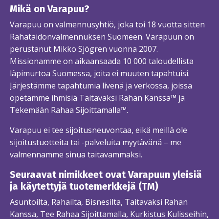
Mikä on Varapuu?
Varapuu on valmennusyhtiö, joka toi 18 vuotta sitten
Rahataidonvalmennuksen Suomeen. Varapuun on
perustanut Mikko Sjögren vuonna 2007.
Missionamme on aikaansaada 10 000 taloudellista
läpimurtoa Suomessa, joita ei muuten tapahtuisi.
Järjestämme tapahtumia livenä ja verkossa, joissa
opetamme ihmisiä Taitavaksi Rahan Kanssa™ ja
Tekemään Rahaa Sijoittamalla™.
Varapuu ei tee sijoitusneuvontaa, eikä meillä ole
sijoitustuotteita tai -palveluita myytävänä – me
valmennamme sinua taitavammaksi.
Seuraavat nimikkeet ovat Varapuun yleisiä
ja käytettyjä tuotemerkkejä (TM)
Asuntoilta, Rahailta, Bisnesilta, Taitavaksi Rahan
Kanssa, Tee Rahaa Sijoittamalla, Kurkistus Kulisseihin,