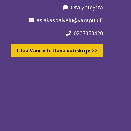
Ota yhteyttä
asiakaspalvelu
@varapuu.fi
0207353420
Tilaa Vaurastuttava uutiskirje >>