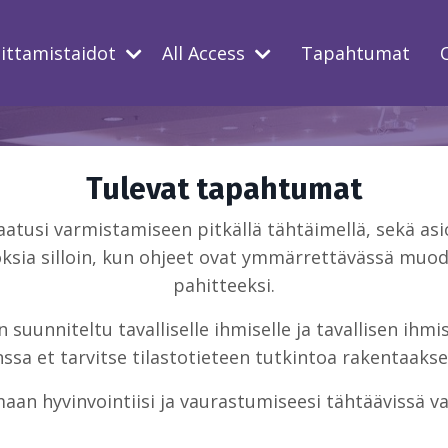
oittamistaidot
All Access
Tapahtumat
Tulevat tapahtumat
usi varmistamiseen pitkällä tähtäimellä, sekä asio
ksia silloin, kun ohjeet ovat ymmärrettävässä muodo
pahitteeksi.
suunniteltu tavalliselle ihmiselle ja tavallisen ihm
sa et tarvitse tilastotieteen tutkintoa rakentaakse
aan hyvinvointiisi ja vaurastumiseesi tähtäävissä