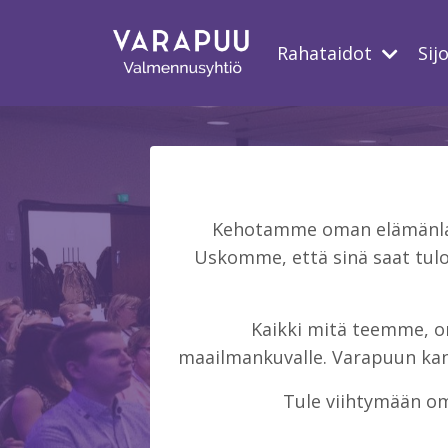
Rahataidot
Sij
Kehotamme oman elämänlaat
Uskomme, että sinä saat tulo
Kaikki mitä teemme, on 
maailmankuvalle. Varapuun kans
Tule viihtymään om