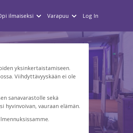
Opi ilmaiseksi
Varapuu
Log In
iden yksinkertaistamiseen.
ssa. Viihdyttävyyskään ei ole
isen sanavarastolle sekä
si hyvinvoivan, vauraan elämän.
 valmennuksissamme.