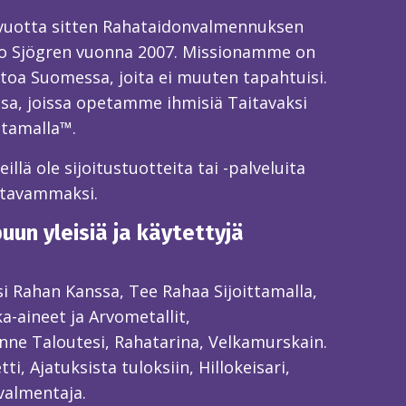
 vuotta sitten Rahataidonvalmennuksen
o Sjögren vuonna 2007. Missionamme on
toa Suomessa, joita ei muuten tapahtuisi.
sa, joissa opetamme ihmisiä Taitavaksi
ttamalla™.
llä ole sijoitustuotteita tai -palveluita
itavammaksi.
un yleisiä ja käytettyjä
ksi Rahan Kanssa, Tee Rahaa Sijoittamalla,
ka-aineet ja Arvometallit,
ne Taloutesi, Rahatarina, Velkamurskain.
ti, Ajatuksista tuloksiin, Hillokeisari,
valmentaja.