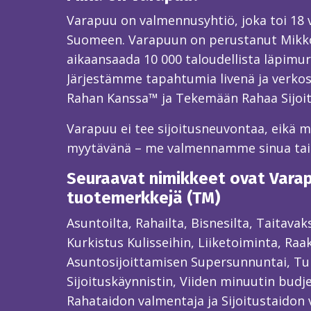
Varapuu on valmennusyhtiö, joka toi 18
Suomeen. Varapuun on perustanut Mikk
aikaansaada 10 000 taloudellista läpimur
Järjestämme tapahtumia livenä ja verkos
Rahan Kanssa™ ja Tekemään Rahaa Sijoi
Varapuu ei tee sijoitusneuvontaa, eikä mei
myytävänä – me valmennamme sinua ta
Seuraavat nimikkeet ovat Varapu
tuotemerkkejä (TM)
Asuntoilta, Rahailta, Bisnesilta, Taitava
Kurkistus Kulisseihin, Liiketoiminta, Raa
Asuntosijoittamisen Supersunnuntai, Tun
Sijoituskäynnistin, Viiden minuutin budjet
Rahataidon valmentaja ja Sijoitustaidon 