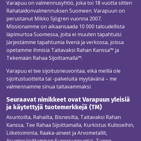
Varapuu on valmennusyhtiö, joka toi 18 vuotta sitten
Rahataidonvalmennuksen Suomeen. Varapuun on
perustanut Mikko Sjögren vuonna 2007.
Missionamme on aikaansaada 10 000 taloudellista
läpimurtoa Suomessa, joita ei muuten tapahtuisi.
Järjestämme tapahtumia livenä ja verkossa, joissa
opetamme ihmisiä Taitavaksi Rahan Kanssa™ ja
Tekemään Rahaa Sijoittamalla™.
Varapuu ei tee sijoitusneuvontaa, eikä meillä ole
sijoitustuotteita tai -palveluita myytävänä – me
valmennamme sinua taitavammaksi.
Seuraavat nimikkeet ovat Varapuun yleisiä
ja käytettyjä tuotemerkkejä (TM)
Asuntoilta, Rahailta, Bisnesilta, Taitavaksi Rahan
Kanssa, Tee Rahaa Sijoittamalla, Kurkistus Kulisseihin,
Liiketoiminta, Raaka-aineet ja Arvometallit,
Asuntosijoittamisen Supersunnuntai, Tunne