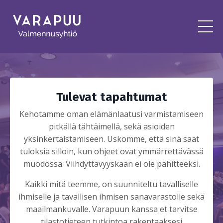
Tulevat tapahtumat
Kehotamme oman elämänlaatusi varmistamiseen
pitkällä tähtäimellä, sekä asioiden
yksinkertaistamiseen. Uskomme, että sinä saat
tuloksia silloin, kun ohjeet ovat ymmärrettävässä
muodossa. Viihdyttävyyskään ei ole pahitteeksi.
Kaikki mitä teemme, on suunniteltu tavalliselle
ihmiselle ja tavallisen ihmisen sanavarastolle sekä
maailmankuvalle. Varapuun kanssa et tarvitse
tilastotieteen tutkintoa rakentaaksesi