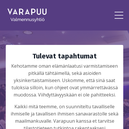
Tulevat tapahtumat
Kehotamme oman elämänlaatusi varmistamiseen
pitkällä tähtäimellä, sekä asioiden
yksinkertaistamiseen. Uskomme, että sinä saat
tuloksia silloin, kun ohjeet ovat ymmärrettävässä
muodossa. Viihdyttävyyskään ei ole pahitteeksi.
Kaikki mitä teemme, on suunniteltu tavalliselle
ihmiselle ja tavallisen ihmisen sanavarastolle sekä
maailmankuvalle. Varapuun kanssa et tarvitse
tilastotieteen tutkintoa rakentaaksesi