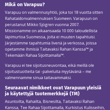
Mikä on Varapuu?
Varapuu on valmennusyhtiö, joka toi 18 vuotta sitten
Rahataidonvalmennuksen Suomeen. Varapuun on
perustanut Mikko Sjögren vuonna 2007.
Missionamme on aikaansaada 10 000 taloudellista
läpimurtoa Suomessa, joita ei muuten tapahtuisi.
Järjestämme tapahtumia livenä ja verkossa, joissa
opetamme ihmisiä Taitavaksi Rahan Kanssa™ ja
Tekemään Rahaa Sijoittamalla™.
Varapuu ei tee sijoitusneuvontaa, eikä meillä ole
sijoitustuotteita tai -palveluita myytävänä – me
valmennamme sinua taitavammaksi.
Seuraavat nimikkeet ovat Varapuun yleisiä
ja käytettyjä tuotemerkkejä (TM)
Asuntoilta, Rahailta, Bisnesilta, Taitavaksi Rahan
Kanssa, Tee Rahaa Sijoittamalla, Kurkistus Kulisseihin,