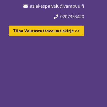
asiakaspalvelu
@varapuu.fi
0207353420
Tilaa Vaurastuttava uutiskirje >>