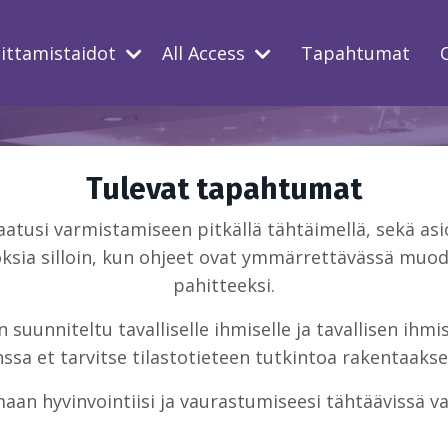
oittamistaidot
All Access
Tapahtumat
Tulevat tapahtumat
usi varmistamiseen pitkällä tähtäimellä, sekä asio
ksia silloin, kun ohjeet ovat ymmärrettävässä muodo
pahitteeksi.
suunniteltu tavalliselle ihmiselle ja tavallisen ihm
sa et tarvitse tilastotieteen tutkintoa rakentaakse
aan hyvinvointiisi ja vaurastumiseesi tähtäävissä