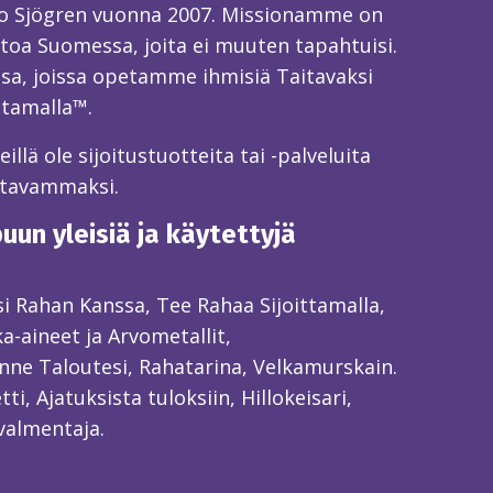
o Sjögren vuonna 2007. Missionamme on
toa Suomessa, joita ei muuten tapahtuisi.
sa, joissa opetamme ihmisiä Taitavaksi
ttamalla™.
llä ole sijoitustuotteita tai -palveluita
itavammaksi.
un yleisiä ja käytettyjä
ksi Rahan Kanssa, Tee Rahaa Sijoittamalla,
ka-aineet ja Arvometallit,
ne Taloutesi, Rahatarina, Velkamurskain.
ti, Ajatuksista tuloksiin, Hillokeisari,
valmentaja.