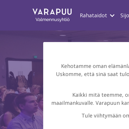
Rahataidot
Sij
Kehotamme oman elämänlaat
Uskomme, että sinä saat tulo
Kaikki mitä teemme, on 
maailmankuvalle. Varapuun kans
Tule viihtymään om