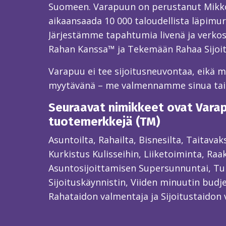
Suomeen. Varapuun on perustanut Mikk
aikaansaada 10 000 taloudellista läpimur
Järjestämme tapahtumia livenä ja verkos
Rahan Kanssa™ ja Tekemään Rahaa Sijoi
Varapuu ei tee sijoitusneuvontaa, eikä mei
myytävänä – me valmennamme sinua ta
Seuraavat nimikkeet ovat Varapu
tuotemerkkejä (TM)
Asuntoilta, Rahailta, Bisnesilta, Taitava
Kurkistus Kulisseihin, Liiketoiminta, Raa
Asuntosijoittamisen Supersunnuntai, Tun
Sijoituskäynnistin, Viiden minuutin budjet
Rahataidon valmentaja ja Sijoitustaidon 