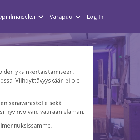
Opi ilmaiseksi
Varapuu
Log In
iden yksinkertaistamiseen.
ssa. Viihdyttävyyskään ei ole
isen sanavarastolle sekä
si hyvinvoivan, vauraan elämän.
 valmennuksissamme.