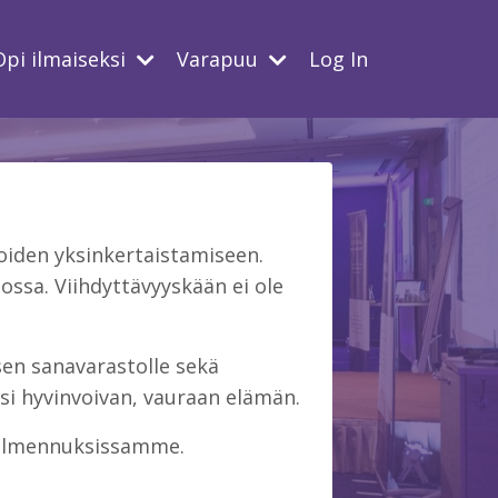
Opi ilmaiseksi
Varapuu
Log In
iden yksinkertaistamiseen.
ssa. Viihdyttävyyskään ei ole
isen sanavarastolle sekä
si hyvinvoivan, vauraan elämän.
 valmennuksissamme.