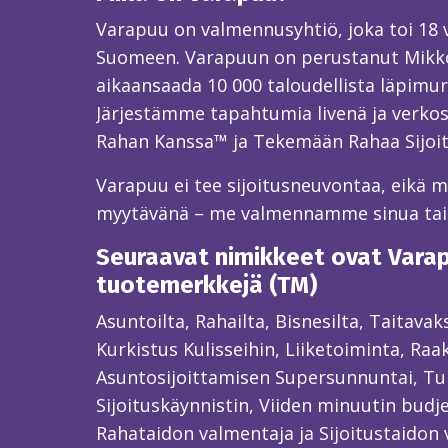
Varapuu on valmennusyhtiö, joka toi 18
Suomeen. Varapuun on perustanut Mikk
aikaansaada 10 000 taloudellista läpimur
Järjestämme tapahtumia livenä ja verkos
Rahan Kanssa™ ja Tekemään Rahaa Sijoi
Varapuu ei tee sijoitusneuvontaa, eikä mei
myytävänä – me valmennamme sinua ta
Seuraavat nimikkeet ovat Varapu
tuotemerkkejä (TM)
Asuntoilta, Rahailta, Bisnesilta, Taitava
Kurkistus Kulisseihin, Liiketoiminta, Raa
Asuntosijoittamisen Supersunnuntai, Tun
Sijoituskäynnistin, Viiden minuutin budjet
Rahataidon valmentaja ja Sijoitustaidon 