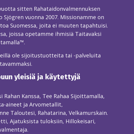
 vuotta sitten Rahataidonvalmennuksen
o Sjögren vuonna 2007. Missionamme on
toa Suomessa, joita ei muuten tapahtuisi.
sa, joissa opetamme ihmisiä Taitavaksi
ttamalla™.
llä ole sijoitustuotteita tai -palveluita
itavammaksi.
un yleisiä ja käytettyjä
ksi Rahan Kanssa, Tee Rahaa Sijoittamalla,
ka-aineet ja Arvometallit,
ne Taloutesi, Rahatarina, Velkamurskain.
ti, Ajatuksista tuloksiin, Hillokeisari,
valmentaja.