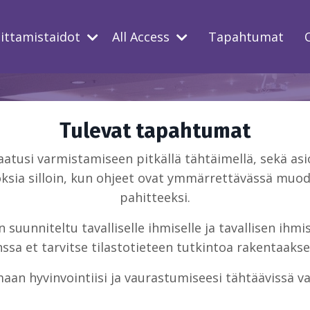
oittamistaidot
All Access
Tapahtumat
Tulevat tapahtumat
usi varmistamiseen pitkällä tähtäimellä, sekä asio
ksia silloin, kun ohjeet ovat ymmärrettävässä muodo
pahitteeksi.
suunniteltu tavalliselle ihmiselle ja tavallisen ihm
sa et tarvitse tilastotieteen tutkintoa rakentaakse
aan hyvinvointiisi ja vaurastumiseesi tähtäävissä