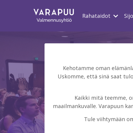
Rahataidot
Sij
Kehotamme oman elämänlaat
Uskomme, että sinä saat tulo
Kaikki mitä teemme, on 
maailmankuvalle. Varapuun kans
Tule viihtymään om