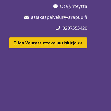
Ota yhteyttä
asiakaspalvelu
@varapuu.fi
0207353420
Tilaa Vaurastuttava uutiskirje >>