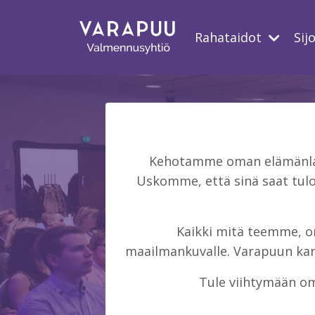
Rahataidot
Sij
Kehotamme oman elämänlaat
Uskomme, että sinä saat tulo
Kaikki mitä teemme, on 
maailmankuvalle. Varapuun kans
Tule viihtymään om