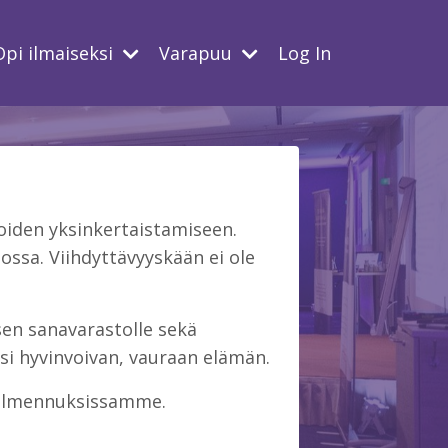
Opi ilmaiseksi
Varapuu
Log In
iden yksinkertaistamiseen.
ssa. Viihdyttävyyskään ei ole
isen sanavarastolle sekä
si hyvinvoivan, vauraan elämän.
 valmennuksissamme.