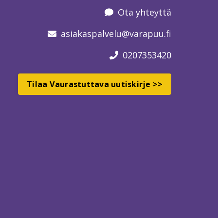
Ota yhteyttä
asiakaspalvelu
@varapuu.fi
0207353420
Tilaa Vaurastuttava uutiskirje >>