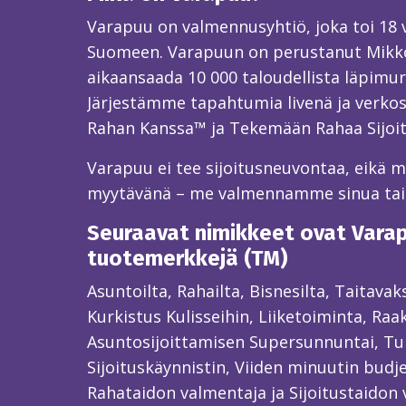
Varapuu on valmennusyhtiö, joka toi 18
Suomeen. Varapuun on perustanut Mikk
aikaansaada 10 000 taloudellista läpimur
Järjestämme tapahtumia livenä ja verkos
Rahan Kanssa™ ja Tekemään Rahaa Sijoi
Varapuu ei tee sijoitusneuvontaa, eikä mei
myytävänä – me valmennamme sinua ta
Seuraavat nimikkeet ovat Varapu
tuotemerkkejä (TM)
Asuntoilta, Rahailta, Bisnesilta, Taitava
Kurkistus Kulisseihin, Liiketoiminta, Raa
Asuntosijoittamisen Supersunnuntai, Tun
Sijoituskäynnistin, Viiden minuutin budjet
Rahataidon valmentaja ja Sijoitustaidon 