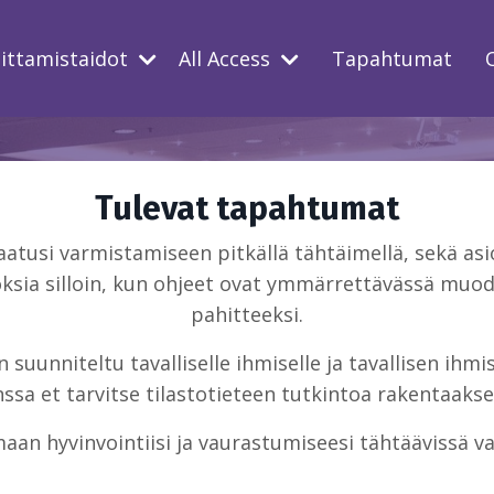
oittamistaidot
All Access
Tapahtumat
Tulevat tapahtumat
usi varmistamiseen pitkällä tähtäimellä, sekä asio
ksia silloin, kun ohjeet ovat ymmärrettävässä muodo
pahitteeksi.
suunniteltu tavalliselle ihmiselle ja tavallisen ihm
sa et tarvitse tilastotieteen tutkintoa rakentaakse
aan hyvinvointiisi ja vaurastumiseesi tähtäävissä