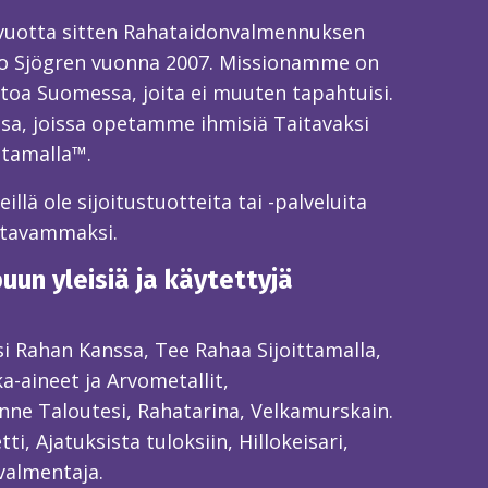
 vuotta sitten Rahataidonvalmennuksen
o Sjögren vuonna 2007. Missionamme on
toa Suomessa, joita ei muuten tapahtuisi.
sa, joissa opetamme ihmisiä Taitavaksi
ttamalla™.
llä ole sijoitustuotteita tai -palveluita
itavammaksi.
un yleisiä ja käytettyjä
ksi Rahan Kanssa, Tee Rahaa Sijoittamalla,
ka-aineet ja Arvometallit,
ne Taloutesi, Rahatarina, Velkamurskain.
ti, Ajatuksista tuloksiin, Hillokeisari,
valmentaja.