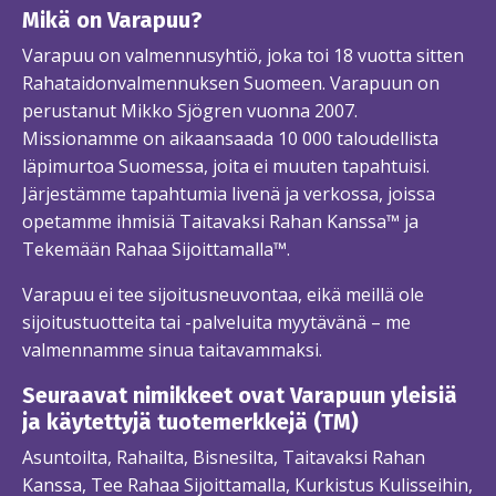
Mikä on Varapuu?
Varapuu on valmennusyhtiö, joka toi 18 vuotta sitten
Rahataidonvalmennuksen Suomeen. Varapuun on
perustanut Mikko Sjögren vuonna 2007.
Missionamme on aikaansaada 10 000 taloudellista
läpimurtoa Suomessa, joita ei muuten tapahtuisi.
Järjestämme tapahtumia livenä ja verkossa, joissa
opetamme ihmisiä Taitavaksi Rahan Kanssa™ ja
Tekemään Rahaa Sijoittamalla™.
Varapuu ei tee sijoitusneuvontaa, eikä meillä ole
sijoitustuotteita tai -palveluita myytävänä – me
valmennamme sinua taitavammaksi.
Seuraavat nimikkeet ovat Varapuun yleisiä
ja käytettyjä tuotemerkkejä (TM)
Asuntoilta, Rahailta, Bisnesilta, Taitavaksi Rahan
Kanssa, Tee Rahaa Sijoittamalla, Kurkistus Kulisseihin,