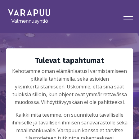
Tulevat tapahtumat
Kehotamme oman elämänlaatusi varmistamiseen
pitkällä tähtäimellä, sekä asioiden
yksinkertaistamiseen. Uskomme, että sinä saat
tuloksia silloin, kun ohjeet ovat ymmärrettävässä
muodossa. Viihdyttävyyskään ei ole pahitteeksi.
Kaikki mitä teemme, on suunniteltu tavalliselle
ihmiselle ja tavallisen ihmisen sanavarastolle sekä
maailmankuvalle. Varapuun kanssa et tarvitse
tilastotieteen tutkintoa rakentaaksesi