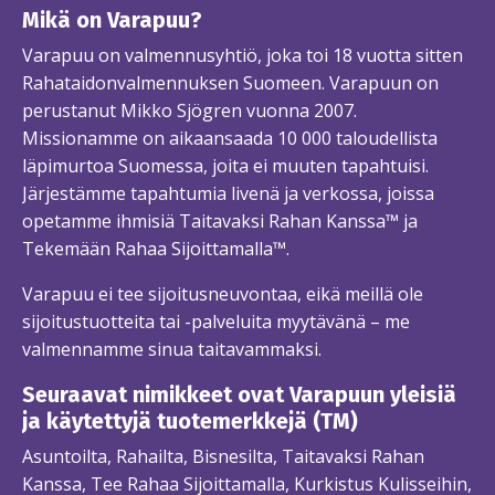
Mikä on Varapuu?
Varapuu on valmennusyhtiö, joka toi 18 vuotta sitten
Rahataidonvalmennuksen Suomeen. Varapuun on
perustanut Mikko Sjögren vuonna 2007.
Missionamme on aikaansaada 10 000 taloudellista
läpimurtoa Suomessa, joita ei muuten tapahtuisi.
Järjestämme tapahtumia livenä ja verkossa, joissa
opetamme ihmisiä Taitavaksi Rahan Kanssa™ ja
Tekemään Rahaa Sijoittamalla™.
Varapuu ei tee sijoitusneuvontaa, eikä meillä ole
sijoitustuotteita tai -palveluita myytävänä – me
valmennamme sinua taitavammaksi.
Seuraavat nimikkeet ovat Varapuun yleisiä
ja käytettyjä tuotemerkkejä (TM)
Asuntoilta, Rahailta, Bisnesilta, Taitavaksi Rahan
Kanssa, Tee Rahaa Sijoittamalla, Kurkistus Kulisseihin,