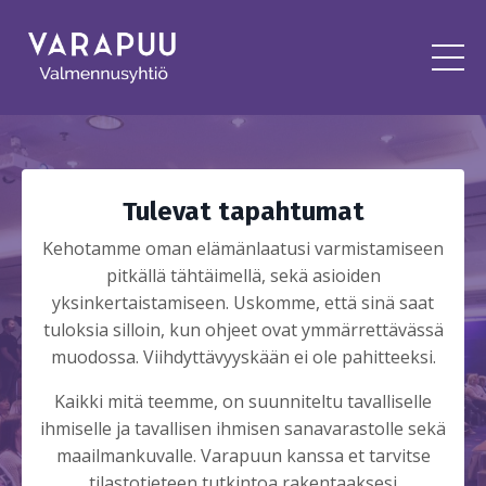
Tulevat tapahtumat
Kehotamme oman elämänlaatusi varmistamiseen
pitkällä tähtäimellä, sekä asioiden
yksinkertaistamiseen. Uskomme, että sinä saat
tuloksia silloin, kun ohjeet ovat ymmärrettävässä
muodossa. Viihdyttävyyskään ei ole pahitteeksi.
Kaikki mitä teemme, on suunniteltu tavalliselle
ihmiselle ja tavallisen ihmisen sanavarastolle sekä
maailmankuvalle. Varapuun kanssa et tarvitse
tilastotieteen tutkintoa rakentaaksesi