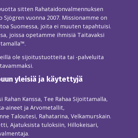
 vuotta sitten Rahataidonvalmennuksen
o Sjögren vuonna 2007. Missionamme on
toa Suomessa, joita ei muuten tapahtuisi.
sa, joissa opetamme ihmisiä Taitavaksi
ttamalla™.
llä ole sijoitustuotteita tai -palveluita
itavammaksi.
un yleisiä ja käytettyjä
ksi Rahan Kanssa, Tee Rahaa Sijoittamalla,
ka-aineet ja Arvometallit,
ne Taloutesi, Rahatarina, Velkamurskain.
ti, Ajatuksista tuloksiin, Hillokeisari,
valmentaja.