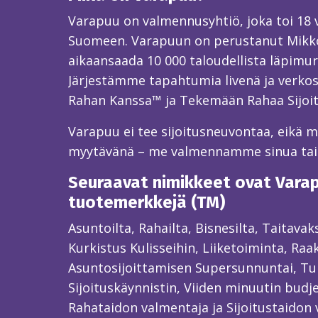
Varapuu on valmennusyhtiö, joka toi 18
Suomeen. Varapuun on perustanut Mikk
aikaansaada 10 000 taloudellista läpimur
Järjestämme tapahtumia livenä ja verkos
Rahan Kanssa™ ja Tekemään Rahaa Sijoi
Varapuu ei tee sijoitusneuvontaa, eikä mei
myytävänä – me valmennamme sinua ta
Seuraavat nimikkeet ovat Varapu
tuotemerkkejä (TM)
Asuntoilta, Rahailta, Bisnesilta, Taitava
Kurkistus Kulisseihin, Liiketoiminta, Raa
Asuntosijoittamisen Supersunnuntai, Tun
Sijoituskäynnistin, Viiden minuutin budjet
Rahataidon valmentaja ja Sijoitustaidon 