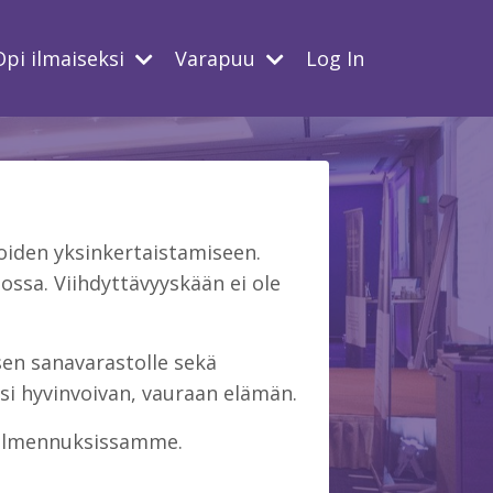
Opi ilmaiseksi
Varapuu
Log In
iden yksinkertaistamiseen.
ssa. Viihdyttävyyskään ei ole
isen sanavarastolle sekä
si hyvinvoivan, vauraan elämän.
 valmennuksissamme.