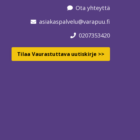
Ota yhteyttä
asiakaspalvelu
@varapuu.fi
0207353420
Tilaa Vaurastuttava uutiskirje >>