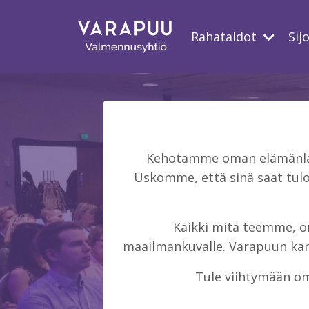
Rahataidot
Sij
Kehotamme oman elämänlaat
Uskomme, että sinä saat tulo
Kaikki mitä teemme, on 
maailmankuvalle. Varapuun kans
Tule viihtymään om