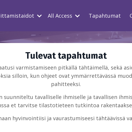
oittamistaidot
All Access
Tapahtumat
Tulevat tapahtumat
usi varmistamiseen pitkällä tähtäimellä, sekä asio
ksia silloin, kun ohjeet ovat ymmärrettävässä muodo
pahitteeksi.
suunniteltu tavalliselle ihmiselle ja tavallisen ihm
sa et tarvitse tilastotieteen tutkintoa rakentaakse
aan hyvinvointiisi ja vaurastumiseesi tähtäävissä