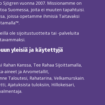
o Sjögren vuonna 2007. Missionamme on
toa Suomessa, joita ei muuten tapahtuisi.
sa, joissa opetamme ihmisiä Taitavaksi
ttamalla™.
llä ole sijoitustuotteita tai -palveluita
itavammaksi.
un yleisiä ja käytettyjä
ksi Rahan Kanssa, Tee Rahaa Sijoittamalla,
ka-aineet ja Arvometallit,
ne Taloutesi, Rahatarina, Velkamurskain.
ti, Ajatuksista tuloksiin, Hillokeisari,
valmentaja.