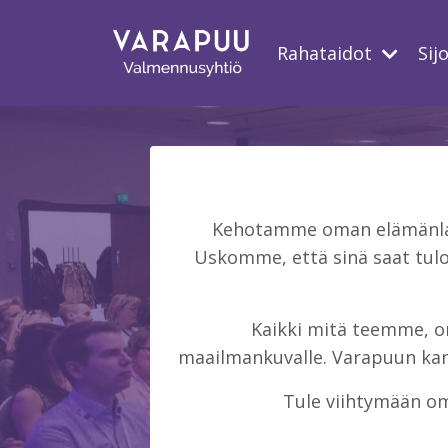
Rahataidot
Sij
Kehotamme oman elämänlaat
Uskomme, että sinä saat tulo
Kaikki mitä teemme, on 
maailmankuvalle. Varapuun kans
Tule viihtymään om