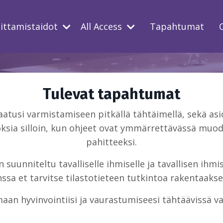
oittamistaidot
All Access
Tapahtumat
Tulevat tapahtumat
usi varmistamiseen pitkällä tähtäimellä, sekä asio
ksia silloin, kun ohjeet ovat ymmärrettävässä muodo
pahitteeksi.
suunniteltu tavalliselle ihmiselle ja tavallisen ihm
sa et tarvitse tilastotieteen tutkintoa rakentaakse
aan hyvinvointiisi ja vaurastumiseesi tähtäävissä