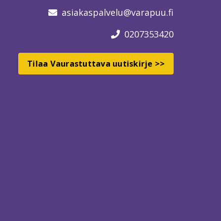
asiakaspalvelu
@varapuu.fi
0207353420
Tilaa Vaurastuttava uutiskirje >>