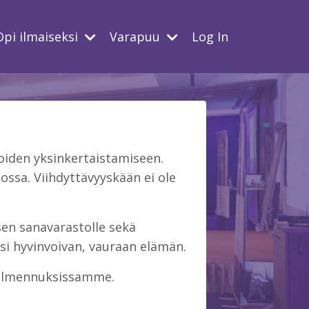
Opi ilmaiseksi
Varapuu
Log In
iden yksinkertaistamiseen.
ssa. Viihdyttävyyskään ei ole
isen sanavarastolle sekä
si hyvinvoivan, vauraan elämän.
 valmennuksissamme.