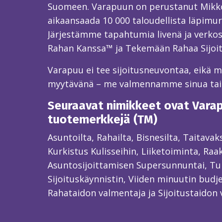
Suomeen. Varapuun on perustanut Mikk
aikaansaada 10 000 taloudellista läpimur
Järjestämme tapahtumia livenä ja verkos
Rahan Kanssa™ ja Tekemään Rahaa Sijoi
Varapuu ei tee sijoitusneuvontaa, eikä mei
myytävänä – me valmennamme sinua ta
Seuraavat nimikkeet ovat Varapu
tuotemerkkejä (TM)
Asuntoilta, Rahailta, Bisnesilta, Taitava
Kurkistus Kulisseihin, Liiketoiminta, Raa
Asuntosijoittamisen Supersunnuntai, Tun
Sijoituskäynnistin, Viiden minuutin budjet
Rahataidon valmentaja ja Sijoitustaidon 