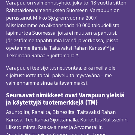
Varapuu on valmennusyhtiö, joka toi 18 vuotta sitten
Rahataidonvalmennuksen Suomeen. Varapuun on
perustanut Mikko Sjögren vuonna 2007.
Missionamme on aikaansaada 10 000 taloudellista
läpimurtoa Suomessa, joita ei muuten tapahtuisi.
Järjestämme tapahtumia livenä ja verkossa, joissa
opetamme ihmisiä Taitavaksi Rahan Kanssa™ ja
Tekemään Rahaa Sijoittamalla™.
Varapuu ei tee sijoitusneuvontaa, eikä meillä ole
sijoitustuotteita tai -palveluita myytävänä – me
valmennamme sinua taitavammaksi.
Seuraavat nimikkeet ovat Varapuun yleisiä
ja käytettyjä tuotemerkkejä (TM)
Asuntoilta, Rahailta, Bisnesilta, Taitavaksi Rahan
Kanssa, Tee Rahaa Sijoittamalla, Kurkistus Kulisseihin,
Liiketoiminta, Raaka-aineet ja Arvometallit,
Asuntosijoittamisen Supersunnuntai, Tunne