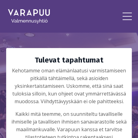
Tulevat tapahtumat
Kehotamme oman elämänlaatusi varmistamiseen
pitkällä tähtäimellä, sekä asioiden
yksinkertaistamiseen. Uskomme, että sinä saat
tuloksia silloin, kun ohjeet ovat ymmärrettävässä
muodossa. Viihdyttävyyskään ei ole pahitteeksi.
Kaikki mitä teemme, on suunniteltu tavalliselle
ihmiselle ja tavallisen ihmisen sanavarastolle sekä
maailmankuvalle. Varapuun kanssa et tarvitse
tilastotieteen tutkintoa rakentaaksesi