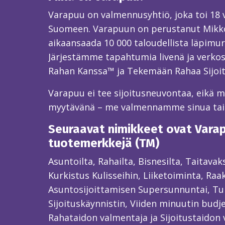
Varapuu on valmennusyhtiö, joka toi 18
Suomeen. Varapuun on perustanut Mikk
aikaansaada 10 000 taloudellista läpimur
Järjestämme tapahtumia livenä ja verkos
Rahan Kanssa™ ja Tekemään Rahaa Sijoi
Varapuu ei tee sijoitusneuvontaa, eikä mei
myytävänä – me valmennamme sinua ta
Seuraavat nimikkeet ovat Varapu
tuotemerkkejä (TM)
Asuntoilta, Rahailta, Bisnesilta, Taitava
Kurkistus Kulisseihin, Liiketoiminta, Raa
Asuntosijoittamisen Supersunnuntai, Tun
Sijoituskäynnistin, Viiden minuutin budjet
Rahataidon valmentaja ja Sijoitustaidon 