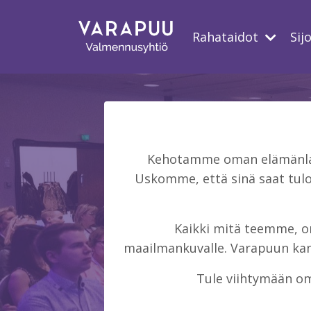
Rahataidot
Sij
Kehotamme oman elämänlaat
Uskomme, että sinä saat tulo
Kaikki mitä teemme, on 
maailmankuvalle. Varapuun kans
Tule viihtymään om