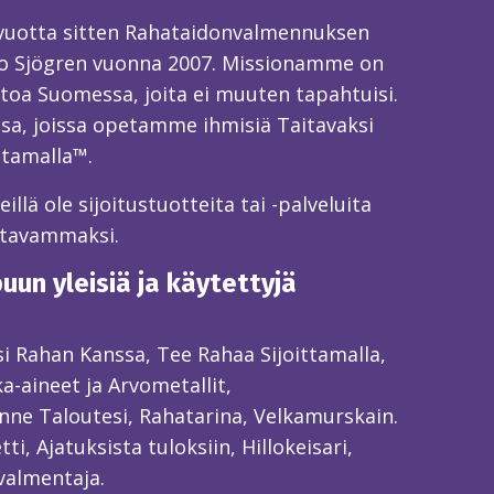
 vuotta sitten Rahataidonvalmennuksen
o Sjögren vuonna 2007. Missionamme on
toa Suomessa, joita ei muuten tapahtuisi.
sa, joissa opetamme ihmisiä Taitavaksi
ttamalla™.
llä ole sijoitustuotteita tai -palveluita
itavammaksi.
un yleisiä ja käytettyjä
ksi Rahan Kanssa, Tee Rahaa Sijoittamalla,
ka-aineet ja Arvometallit,
ne Taloutesi, Rahatarina, Velkamurskain.
ti, Ajatuksista tuloksiin, Hillokeisari,
valmentaja.