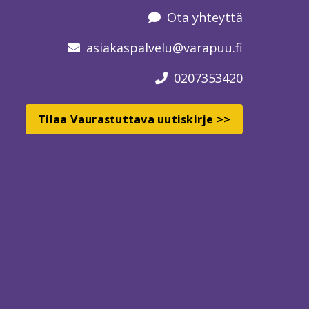
Ota yhteyttä
asiakaspalvelu
@varapuu.fi
0207353420
Tilaa Vaurastuttava uutiskirje >>