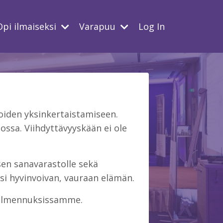
Opi ilmaiseksi
Varapuu
Log In
iden yksinkertaistamiseen.
ssa. Viihdyttävyyskään ei ole
isen sanavarastolle sekä
si hyvinvoivan, vauraan elämän.
 valmennuksissamme.