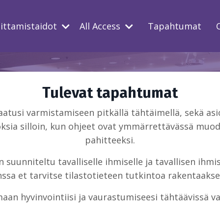
oittamistaidot
All Access
Tapahtumat
Tulevat tapahtumat
usi varmistamiseen pitkällä tähtäimellä, sekä asio
ksia silloin, kun ohjeet ovat ymmärrettävässä muodo
pahitteeksi.
suunniteltu tavalliselle ihmiselle ja tavallisen ihm
sa et tarvitse tilastotieteen tutkintoa rakentaakse
aan hyvinvointiisi ja vaurastumiseesi tähtäävissä