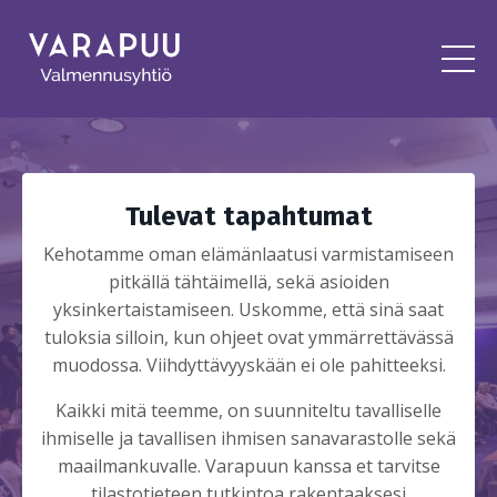
Tulevat tapahtumat
Kehotamme oman elämänlaatusi varmistamiseen
pitkällä tähtäimellä, sekä asioiden
yksinkertaistamiseen. Uskomme, että sinä saat
tuloksia silloin, kun ohjeet ovat ymmärrettävässä
muodossa. Viihdyttävyyskään ei ole pahitteeksi.
Kaikki mitä teemme, on suunniteltu tavalliselle
ihmiselle ja tavallisen ihmisen sanavarastolle sekä
maailmankuvalle. Varapuun kanssa et tarvitse
tilastotieteen tutkintoa rakentaaksesi