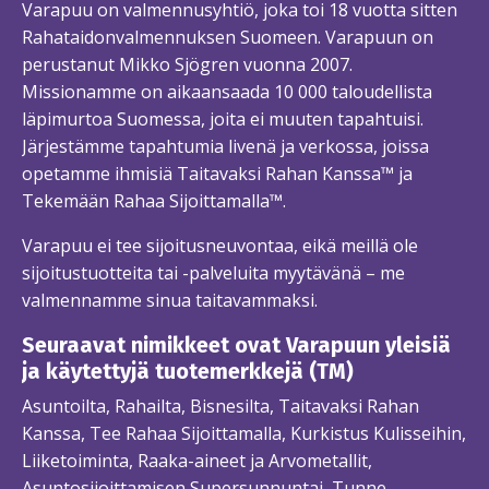
Varapuu on valmennusyhtiö, joka toi 18 vuotta sitten
Rahataidonvalmennuksen Suomeen. Varapuun on
perustanut Mikko Sjögren vuonna 2007.
Missionamme on aikaansaada 10 000 taloudellista
läpimurtoa Suomessa, joita ei muuten tapahtuisi.
Järjestämme tapahtumia livenä ja verkossa, joissa
opetamme ihmisiä Taitavaksi Rahan Kanssa™ ja
Tekemään Rahaa Sijoittamalla™.
Varapuu ei tee sijoitusneuvontaa, eikä meillä ole
sijoitustuotteita tai -palveluita myytävänä – me
valmennamme sinua taitavammaksi.
Seuraavat nimikkeet ovat Varapuun yleisiä
ja käytettyjä tuotemerkkejä (TM)
Asuntoilta, Rahailta, Bisnesilta, Taitavaksi Rahan
Kanssa, Tee Rahaa Sijoittamalla, Kurkistus Kulisseihin,
Liiketoiminta, Raaka-aineet ja Arvometallit,
Asuntosijoittamisen Supersunnuntai, Tunne