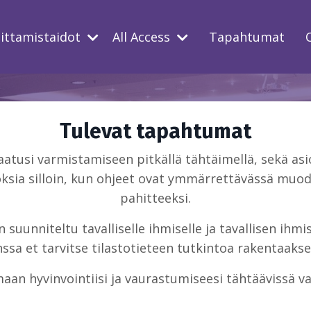
oittamistaidot
All Access
Tapahtumat
Tulevat tapahtumat
usi varmistamiseen pitkällä tähtäimellä, sekä asio
ksia silloin, kun ohjeet ovat ymmärrettävässä muodo
pahitteeksi.
suunniteltu tavalliselle ihmiselle ja tavallisen ihm
sa et tarvitse tilastotieteen tutkintoa rakentaakse
aan hyvinvointiisi ja vaurastumiseesi tähtäävissä