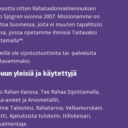
 vuotta sitten Rahataidonvalmennuksen
o Sjögren vuonna 2007. Missionamme on
toa Suomessa, joita ei muuten tapahtuisi.
sa, joissa opetamme ihmisiä Taitavaksi
ttamalla™.
llä ole sijoitustuotteita tai -palveluita
itavammaksi.
un yleisiä ja käytettyjä
ksi Rahan Kanssa, Tee Rahaa Sijoittamalla,
ka-aineet ja Arvometallit,
ne Taloutesi, Rahatarina, Velkamurskain.
ti, Ajatuksista tuloksiin, Hillokeisari,
valmentaja.