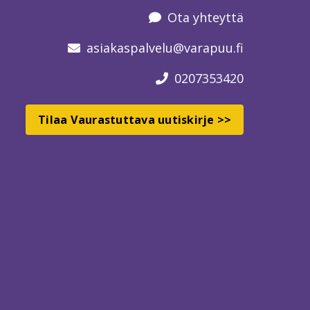
Ota yhteyttä
asiakaspalvelu
@varapuu.fi
0207353420
Tilaa Vaurastuttava uutiskirje >>