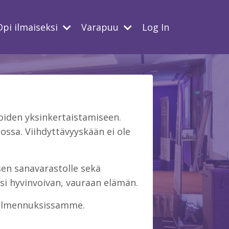
Opi ilmaiseksi
Varapuu
Log In
iden yksinkertaistamiseen.
ssa. Viihdyttävyyskään ei ole
isen sanavarastolle sekä
si hyvinvoivan, vauraan elämän.
 valmennuksissamme.