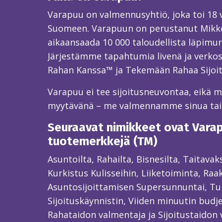
Varapuu on valmennusyhtiö, joka toi 18
Suomeen. Varapuun on perustanut Mikk
aikaansaada 10 000 taloudellista läpimur
Järjestämme tapahtumia livenä ja verkos
Rahan Kanssa™ ja Tekemään Rahaa Sijoi
Varapuu ei tee sijoitusneuvontaa, eikä mei
myytävänä – me valmennamme sinua ta
Seuraavat nimikkeet ovat Varapu
tuotemerkkejä (TM)
Asuntoilta, Rahailta, Bisnesilta, Taitava
Kurkistus Kulisseihin, Liiketoiminta, Raa
Asuntosijoittamisen Supersunnuntai, Tun
Sijoituskäynnistin, Viiden minuutin budjet
Rahataidon valmentaja ja Sijoitustaidon 