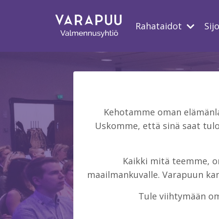
Rahataidot
Sij
Kehotamme oman elämänlaat
Uskomme, että sinä saat tulo
Kaikki mitä teemme, on 
maailmankuvalle. Varapuun kans
Tule viihtymään om