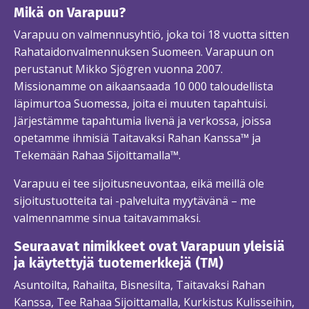
Mikä on Varapuu?
Varapuu on valmennusyhtiö, joka toi 18 vuotta sitten
Rahataidonvalmennuksen Suomeen. Varapuun on
perustanut Mikko Sjögren vuonna 2007.
Missionamme on aikaansaada 10 000 taloudellista
läpimurtoa Suomessa, joita ei muuten tapahtuisi.
Järjestämme tapahtumia livenä ja verkossa, joissa
opetamme ihmisiä Taitavaksi Rahan Kanssa™ ja
Tekemään Rahaa Sijoittamalla™.
Varapuu ei tee sijoitusneuvontaa, eikä meillä ole
sijoitustuotteita tai -palveluita myytävänä – me
valmennamme sinua taitavammaksi.
Seuraavat nimikkeet ovat Varapuun yleisiä
ja käytettyjä tuotemerkkejä (TM)
Asuntoilta, Rahailta, Bisnesilta, Taitavaksi Rahan
Kanssa, Tee Rahaa Sijoittamalla, Kurkistus Kulisseihin,