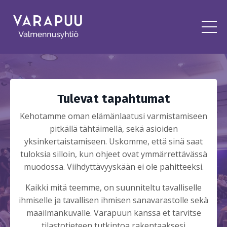
Tulevat tapahtumat
Kehotamme oman elämänlaatusi varmistamiseen
pitkällä tähtäimellä, sekä asioiden
yksinkertaistamiseen. Uskomme, että sinä saat
tuloksia silloin, kun ohjeet ovat ymmärrettävässä
muodossa. Viihdyttävyyskään ei ole pahitteeksi.
Kaikki mitä teemme, on suunniteltu tavalliselle
ihmiselle ja tavallisen ihmisen sanavarastolle sekä
maailmankuvalle. Varapuun kanssa et tarvitse
tilastotieteen tutkintoa rakentaaksesi