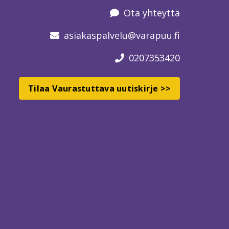
Ota yhteyttä
asiakaspalvelu
@varapuu.fi
0207353420
Tilaa Vaurastuttava uutiskirje >>