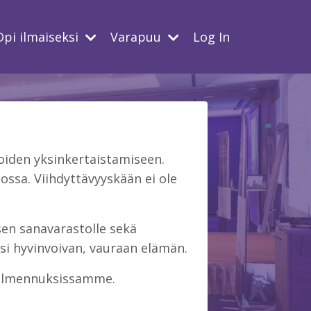
Opi ilmaiseksi
Varapuu
Log In
iden yksinkertaistamiseen.
ssa. Viihdyttävyyskään ei ole
isen sanavarastolle sekä
si hyvinvoivan, vauraan elämän.
 valmennuksissamme.