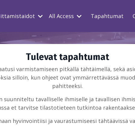
oittamistaidot
All Access
Tapahtumat
Tulevat tapahtumat
usi varmistamiseen pitkällä tähtäimellä, sekä asio
ksia silloin, kun ohjeet ovat ymmärrettävässä muodo
pahitteeksi.
suunniteltu tavalliselle ihmiselle ja tavallisen ihm
sa et tarvitse tilastotieteen tutkintoa rakentaakse
aan hyvinvointiisi ja vaurastumiseesi tähtäävissä