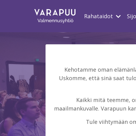
Rahataidot
Sij
Kehotamme oman elämänlaat
Uskomme, että sinä saat tulo
Kaikki mitä teemme, on 
maailmankuvalle. Varapuun kans
Tule viihtymään om