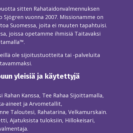
 vuotta sitten Rahataidonvalmennuksen
o Sjögren vuonna 2007. Missionamme on
toa Suomessa, joita ei muuten tapahtuisi.
sa, joissa opetamme ihmisiä Taitavaksi
ttamalla™.
llä ole sijoitustuotteita tai -palveluita
itavammaksi.
un yleisiä ja käytettyjä
ksi Rahan Kanssa, Tee Rahaa Sijoittamalla,
ka-aineet ja Arvometallit,
ne Taloutesi, Rahatarina, Velkamurskain.
ti, Ajatuksista tuloksiin, Hillokeisari,
valmentaja.