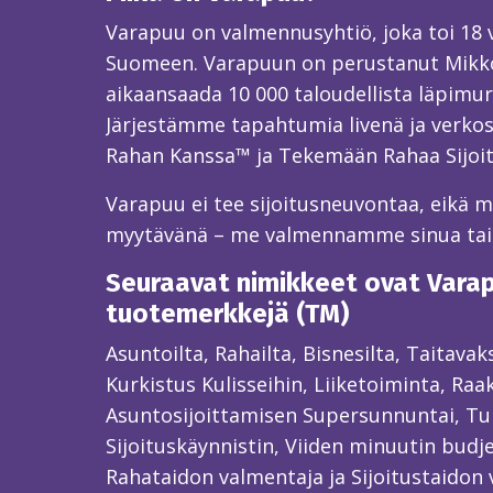
Varapuu on valmennusyhtiö, joka toi 18
Suomeen. Varapuun on perustanut Mikk
aikaansaada 10 000 taloudellista läpimur
Järjestämme tapahtumia livenä ja verkos
Rahan Kanssa™ ja Tekemään Rahaa Sijoi
Varapuu ei tee sijoitusneuvontaa, eikä mei
myytävänä – me valmennamme sinua ta
Seuraavat nimikkeet ovat Varapu
tuotemerkkejä (TM)
Asuntoilta, Rahailta, Bisnesilta, Taitava
Kurkistus Kulisseihin, Liiketoiminta, Raa
Asuntosijoittamisen Supersunnuntai, Tun
Sijoituskäynnistin, Viiden minuutin budjet
Rahataidon valmentaja ja Sijoitustaidon 