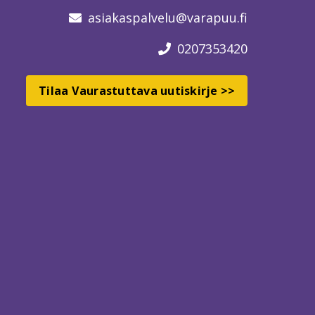
asiakaspalvelu
@varapuu.fi
0207353420
Tilaa Vaurastuttava uutiskirje >>