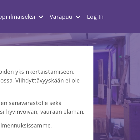
Opi ilmaiseksi
Varapuu
Log In
iden yksinkertaistamiseen.
ssa. Viihdyttävyyskään ei ole
isen sanavarastolle sekä
si hyvinvoivan, vauraan elämän.
 valmennuksissamme.