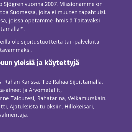
o Sjögren vuonna 2007. Missionamme on
toa Suomessa, joita ei muuten tapahtuisi.
sa, joissa opetamme ihmisiä Taitavaksi
ttamalla™.
llä ole sijoitustuotteita tai -palveluita
itavammaksi.
un yleisiä ja käytettyjä
ksi Rahan Kanssa, Tee Rahaa Sijoittamalla,
ka-aineet ja Arvometallit,
ne Taloutesi, Rahatarina, Velkamurskain.
ti, Ajatuksista tuloksiin, Hillokeisari,
valmentaja.