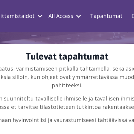
oittamistaidot
All Access
Tapahtumat
Tulevat tapahtumat
usi varmistamiseen pitkällä tähtäimellä, sekä asio
ksia silloin, kun ohjeet ovat ymmärrettävässä muodo
pahitteeksi.
suunniteltu tavalliselle ihmiselle ja tavallisen ihm
sa et tarvitse tilastotieteen tutkintoa rakentaakse
aan hyvinvointiisi ja vaurastumiseesi tähtäävissä