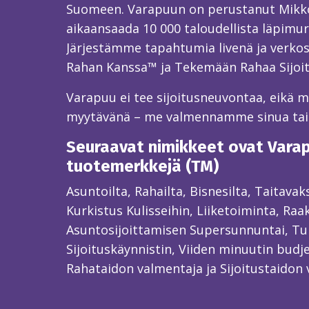
Suomeen. Varapuun on perustanut Mikk
aikaansaada 10 000 taloudellista läpimur
Järjestämme tapahtumia livenä ja verkos
Rahan Kanssa™ ja Tekemään Rahaa Sijoi
Varapuu ei tee sijoitusneuvontaa, eikä mei
myytävänä – me valmennamme sinua ta
Seuraavat nimikkeet ovat Varapu
tuotemerkkejä (TM)
Asuntoilta, Rahailta, Bisnesilta, Taitava
Kurkistus Kulisseihin, Liiketoiminta, Raa
Asuntosijoittamisen Supersunnuntai, Tun
Sijoituskäynnistin, Viiden minuutin budjet
Rahataidon valmentaja ja Sijoitustaidon 