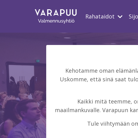
Rahataidot
Sij
Kehotamme oman elämänlaat
Uskomme, että sinä saat tulo
Kaikki mitä teemme, on 
maailmankuvalle. Varapuun kans
Tule viihtymään om