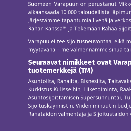
Suomeen. Varapuun on perustanut Mikk
aikaansaada 10 000 taloudellista läpimur
Järjestämme tapahtumia livenä ja verkos
Rahan Kanssa™ ja Tekemään Rahaa Sijoi
Varapuu ei tee sijoitusneuvontaa, eikä mei
myytävänä – me valmennamme sinua ta
Seuraavat nimikkeet ovat Varapu
tuotemerkkejä (TM)
Asuntoilta, Rahailta, Bisnesilta, Taitava
Kurkistus Kulisseihin, Liiketoiminta, Raa
Asuntosijoittamisen Supersunnuntai, Tun
Sijoituskäynnistin, Viiden minuutin budjet
Rahataidon valmentaja ja Sijoitustaidon 