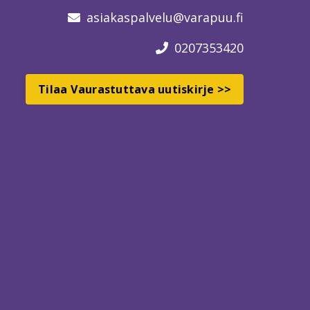
asiakaspalvelu
@varapuu.fi
0207353420
Tilaa Vaurastuttava uutiskirje >>