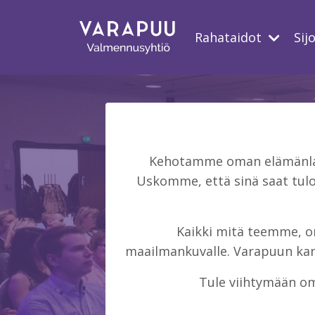
Rahataidot
Sij
Kehotamme oman elämänlaat
Uskomme, että sinä saat tulo
Kaikki mitä teemme, on 
maailmankuvalle. Varapuun kans
Tule viihtymään om