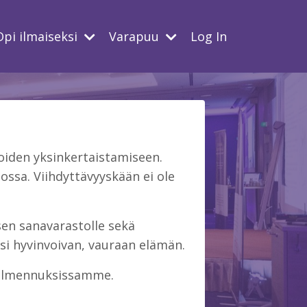
Opi ilmaiseksi
Varapuu
Log In
iden yksinkertaistamiseen.
ssa. Viihdyttävyyskään ei ole
isen sanavarastolle sekä
si hyvinvoivan, vauraan elämän.
 valmennuksissamme.