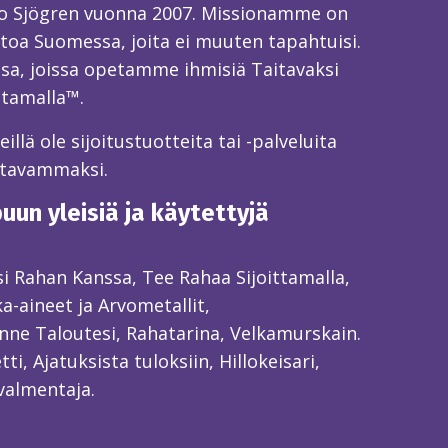
o Sjögren vuonna 2007. Missionamme on
toa Suomessa, joita ei muuten tapahtuisi.
sa, joissa opetamme ihmisiä Taitavaksi
ttamalla™.
llä ole sijoitustuotteita tai -palveluita
itavammaksi.
un yleisiä ja käytettyjä
ksi Rahan Kanssa, Tee Rahaa Sijoittamalla,
ka-aineet ja Arvometallit,
ne Taloutesi, Rahatarina, Velkamurskain.
ti, Ajatuksista tuloksiin, Hillokeisari,
valmentaja.