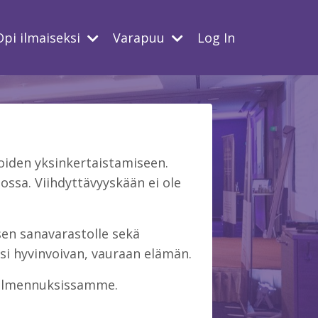
Opi ilmaiseksi
Varapuu
Log In
iden yksinkertaistamiseen.
ssa. Viihdyttävyyskään ei ole
isen sanavarastolle sekä
si hyvinvoivan, vauraan elämän.
 valmennuksissamme.