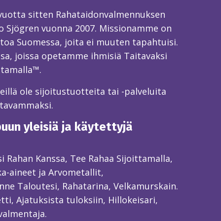
 vuotta sitten Rahataidonvalmennuksen
o Sjögren vuonna 2007. Missionamme on
toa Suomessa, joita ei muuten tapahtuisi.
sa, joissa opetamme ihmisiä Taitavaksi
ttamalla™.
llä ole sijoitustuotteita tai -palveluita
itavammaksi.
un yleisiä ja käytettyjä
ksi Rahan Kanssa, Tee Rahaa Sijoittamalla,
ka-aineet ja Arvometallit,
ne Taloutesi, Rahatarina, Velkamurskain.
ti, Ajatuksista tuloksiin, Hillokeisari,
valmentaja.