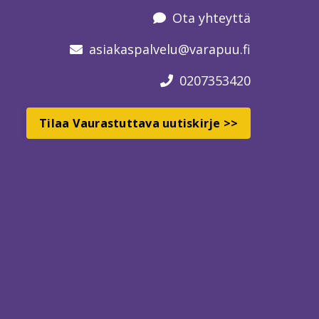
Ota yhteyttä
asiakaspalvelu
@varapuu.fi
0207353420
Tilaa Vaurastuttava uutiskirje >>