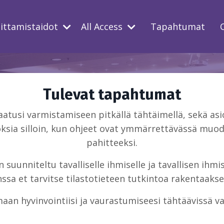
oittamistaidot
All Access
Tapahtumat
Tulevat tapahtumat
usi varmistamiseen pitkällä tähtäimellä, sekä asio
ksia silloin, kun ohjeet ovat ymmärrettävässä muodo
pahitteeksi.
suunniteltu tavalliselle ihmiselle ja tavallisen ihm
sa et tarvitse tilastotieteen tutkintoa rakentaakse
aan hyvinvointiisi ja vaurastumiseesi tähtäävissä