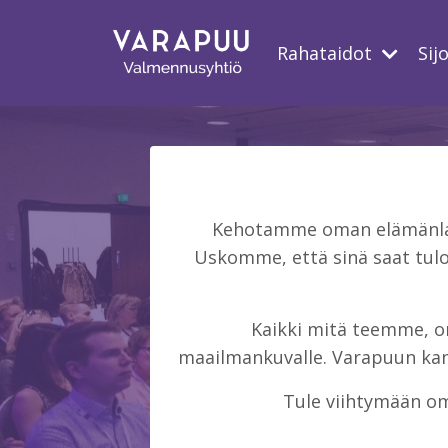
Rahataidot
Sij
Kehotamme oman elämänlaat
Uskomme, että sinä saat tulo
Kaikki mitä teemme, on 
maailmankuvalle. Varapuun kans
Tule viihtymään om