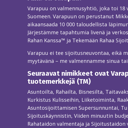
Varapuu on valmennusyhtiö, joka toi 18
Suomeen. Varapuun on perustanut Mikk
aikaansaada 10 000 taloudellista läpimur
Järjestämme tapahtumia livenä ja verkos
Rahan Kanssa™ ja Tekemään Rahaa Sijoi
Varapuu ei tee sijoitusneuvontaa, eikä mei
myytävänä – me valmennamme sinua ta
Seuraavat nimikkeet ovat Varapu
tuotemerkkejä (TM)
Asuntoilta, Rahailta, Bisnesilta, Taitava
Kurkistus Kulisseihin, Liiketoiminta, Raa
Asuntosijoittamisen Supersunnuntai, Tun
Sijoituskäynnistin, Viiden minuutin budjet
Rahataidon valmentaja ja Sijoitustaidon 