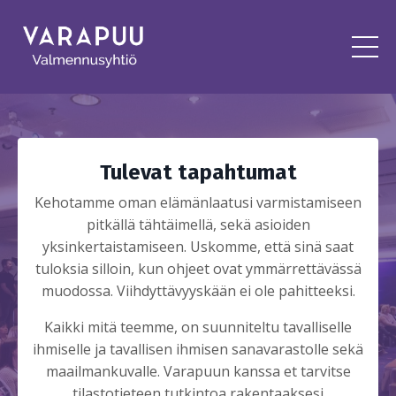
Tulevat tapahtumat
Kehotamme oman elämänlaatusi varmistamiseen
pitkällä tähtäimellä, sekä asioiden
yksinkertaistamiseen. Uskomme, että sinä saat
tuloksia silloin, kun ohjeet ovat ymmärrettävässä
muodossa. Viihdyttävyyskään ei ole pahitteeksi.
Kaikki mitä teemme, on suunniteltu tavalliselle
ihmiselle ja tavallisen ihmisen sanavarastolle sekä
maailmankuvalle. Varapuun kanssa et tarvitse
tilastotieteen tutkintoa rakentaaksesi