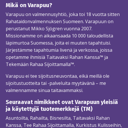
Mikä on Varapuu?
Varapuu on valmennusyhtiö, joka toi 18 vuotta sitten
Rahataidonvalmennuksen Suomeen. Varapuun on
perustanut Mikko Sjögren vuonna 2007.
Missionamme on aikaansaada 10 000 taloudellista
läpimurtoa Suomessa, joita ei muuten tapahtuisi.
Järjestämme tapahtumia livenä ja verkossa, joissa
opetamme ihmisiä Taitavaksi Rahan Kanssa™ ja
Tekemään Rahaa Sijoittamalla™.
Varapuu ei tee sijoitusneuvontaa, eikä meillä ole
sijoitustuotteita tai -palveluita myytävänä – me
valmennamme sinua taitavammaksi.
Seuraavat nimikkeet ovat Varapuun yleisiä
ja käytettyjä tuotemerkkejä (TM)
Asuntoilta, Rahailta, Bisnesilta, Taitavaksi Rahan
Kanssa, Tee Rahaa Sijoittamalla, Kurkistus Kulisseihin,