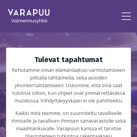
Tulevat tapahtumat
Kehotamme oman elämänlaatusi varmistamiseen
pitkällä tähtäimellä, sekä asioiden
yksinkertaistamiseen. Uskomme, että sinä saat
tuloksia silloin, kun ohjeet ovat ymmärrettävässä
muodossa. Viihdyttävyyskään ei ole pahitteeksi.
Kaikki mitä teemme, on suunniteltu tavalliselle
ihmiselle ja tavallisen ihmisen sanavarastolle sekä
maailmankuvalle. Varapuun kanssa et tarvitse
tilastotieteen tutkintoa rakentaaksesi