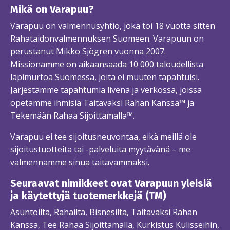
Mikä on Varapuu?
Varapuu on valmennusyhtiö, joka toi 18 vuotta sitten
Rahataidonvalmennuksen Suomeen. Varapuun on
perustanut Mikko Sjögren vuonna 2007.
Missionamme on aikaansaada 10 000 taloudellista
läpimurtoa Suomessa, joita ei muuten tapahtuisi.
Järjestämme tapahtumia livenä ja verkossa, joissa
opetamme ihmisiä Taitavaksi Rahan Kanssa™ ja
Tekemään Rahaa Sijoittamalla™.
Varapuu ei tee sijoitusneuvontaa, eikä meillä ole
sijoitustuotteita tai -palveluita myytävänä – me
valmennamme sinua taitavammaksi.
Seuraavat nimikkeet ovat Varapuun yleisiä
ja käytettyjä tuotemerkkejä (TM)
Asuntoilta, Rahailta, Bisnesilta, Taitavaksi Rahan
Kanssa, Tee Rahaa Sijoittamalla, Kurkistus Kulisseihin,