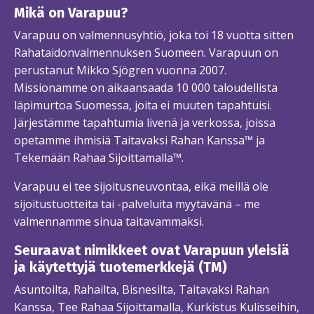
Mikä on Varapuu?
Varapuu on valmennusyhtiö, joka toi 18 vuotta sitten
Rahataidonvalmennuksen Suomeen. Varapuun on
perustanut Mikko Sjögren vuonna 2007.
Missionamme on aikaansaada 10 000 taloudellista
läpimurtoa Suomessa, joita ei muuten tapahtuisi.
Järjestämme tapahtumia livenä ja verkossa, joissa
opetamme ihmisiä Taitavaksi Rahan Kanssa™ ja
Tekemään Rahaa Sijoittamalla™.
Varapuu ei tee sijoitusneuvontaa, eikä meillä ole
sijoitustuotteita tai -palveluita myytävänä – me
valmennamme sinua taitavammaksi.
Seuraavat nimikkeet ovat Varapuun yleisiä
ja käytettyjä tuotemerkkejä (TM)
Asuntoilta, Rahailta, Bisnesilta, Taitavaksi Rahan
Kanssa, Tee Rahaa Sijoittamalla, Kurkistus Kulisseihin,