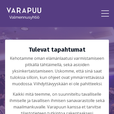
Tulevat tapahtumat
Kehotamme oman elämänlaatusi varmistamiseen
pitkällä tähtäimellä, sekä asioiden
yksinkertaistamiseen. Uskomme, että sinä saat
tuloksia silloin, kun ohjeet ovat ymmärrettävässä
muodossa. Viihdyttävyyskään ei ole pahitteeksi.
Kaikki mitä teemme, on suunniteltu tavalliselle
ihmiselle ja tavallisen ihmisen sanavarastolle sekä
maailmankuvalle. Varapuun kanssa et tarvitse
tilastotieteen tutkintoa rakentaaksesi