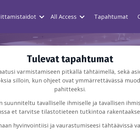
oittamistaidot
All Access
Tapahtumat
Tulevat tapahtumat
usi varmistamiseen pitkällä tähtäimellä, sekä asio
ksia silloin, kun ohjeet ovat ymmärrettävässä muodo
pahitteeksi.
suunniteltu tavalliselle ihmiselle ja tavallisen ihm
sa et tarvitse tilastotieteen tutkintoa rakentaakse
aan hyvinvointiisi ja vaurastumiseesi tähtäävissä