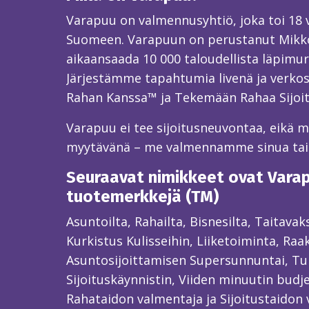
Varapuu on valmennusyhtiö, joka toi 18
Suomeen. Varapuun on perustanut Mikk
aikaansaada 10 000 taloudellista läpimur
Järjestämme tapahtumia livenä ja verkos
Rahan Kanssa™ ja Tekemään Rahaa Sijoi
Varapuu ei tee sijoitusneuvontaa, eikä mei
myytävänä – me valmennamme sinua ta
Seuraavat nimikkeet ovat Varapu
tuotemerkkejä (TM)
Asuntoilta, Rahailta, Bisnesilta, Taitava
Kurkistus Kulisseihin, Liiketoiminta, Raa
Asuntosijoittamisen Supersunnuntai, Tun
Sijoituskäynnistin, Viiden minuutin budjet
Rahataidon valmentaja ja Sijoitustaidon 