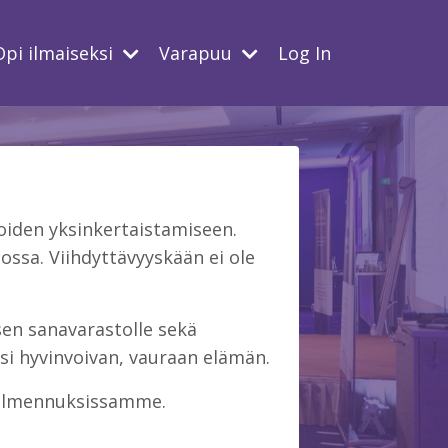
Opi ilmaiseksi
Varapuu
Log In
iden yksinkertaistamiseen.
ssa. Viihdyttävyyskään ei ole
isen sanavarastolle sekä
si hyvinvoivan, vauraan elämän.
 valmennuksissamme.