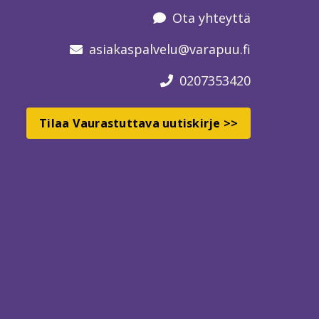
Ota yhteyttä
asiakaspalvelu
@varapuu.fi
0207353420
Tilaa Vaurastuttava uutiskirje >>