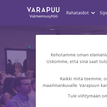
Rahataidot
Sij
Kehotamme oman elämänlaat
Uskomme, että sinä saat tulo
Kaikki mitä teemme, on 
maailmankuvalle. Varapuun kans
Tule viihtymään om