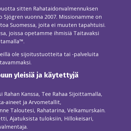
 vuotta sitten Rahataidonvalmennuksen
o Sjögren vuonna 2007. Missionamme on
toa Suomessa, joita ei muuten tapahtuisi.
sa, joissa opetamme ihmisiä Taitavaksi
ttamalla™.
llä ole sijoitustuotteita tai -palveluita
itavammaksi.
un yleisiä ja käytettyjä
ksi Rahan Kanssa, Tee Rahaa Sijoittamalla,
ka-aineet ja Arvometallit,
ne Taloutesi, Rahatarina, Velkamurskain.
ti, Ajatuksista tuloksiin, Hillokeisari,
valmentaja.