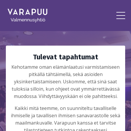
Tulevat tapahtumat
Kehotamme oman elämänlaatusi varmistamiseen
pitkällä tähtäimellä, sekä asioiden
yksinkertaistamiseen. Uskomme, että sinä saat
tuloksia silloin, kun ohjeet ovat ymmärrettävässä
muodossa. Viihdyttävyyskään ei ole pahitteeksi.
Kaikki mitä teemme, on suunniteltu tavalliselle
ihmiselle ja tavallisen ihmisen sanavarastolle sekä
maailmankuvalle. Varapuun kanssa et tarvitse
tilastotieteen tutkintoa rakentaaksesi