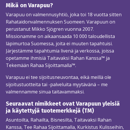
Mikä on Varapuu?
Varapuu on valmennusyhtiö, joka toi 18 vuotta sitten
Rahataidonvalmennuksen Suomeen. Varapuun on
perustanut Mikko Sjögren vuonna 2007.
Missionamme on aikaansaada 10 000 taloudellista
läpimurtoa Suomessa, joita ei muuten tapahtuisi.
Järjestämme tapahtumia livenä ja verkossa, joissa
opetamme ihmisiä Taitavaksi Rahan Kanssa™ ja
Tekemään Rahaa Sijoittamalla™.
Varapuu ei tee sijoitusneuvontaa, eikä meillä ole
sijoitustuotteita tai -palveluita myytävänä – me
valmennamme sinua taitavammaksi.
Seuraavat nimikkeet ovat Varapuun yleisiä
ja käytettyjä tuotemerkkejä (TM)
Asuntoilta, Rahailta, Bisnesilta, Taitavaksi Rahan
Kanssa, Tee Rahaa Sijoittamalla, Kurkistus Kulisseihin,