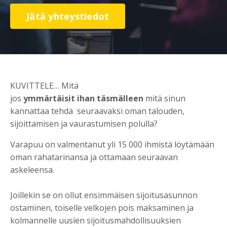
Jätä yhteystiedot
KUVITTELE… Mitä
jos
ymmärtäisit
ihan
täsmälleen
mitä sinun
kannattaa tehdä seuraavaksi oman talouden,
sijoittamisen ja vaurastumisen polulla?
Varapuu on valmentanut yli 15 000 ihmistä löytämään
oman rahatarinansa ja ottamaan seuraavan
askeleensa.
Joillekin se on ollut ensimmäisen sijoitusasunnon
ostaminen, toiselle velkojen pois maksaminen ja
kolmannelle uusien sijoitusmahdollisuuksien