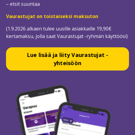
– etsit suuntaa
Vaurastujat on toistaiseksi maksuton
(1.9.2026 alkaen tulee uusille asiakkaille 19,90€
kertamaksu, jolla saat Vaurastujat -ryhmän käyttöösi)
Lue lisää ja liity Vaurastujat -
yhteisöön